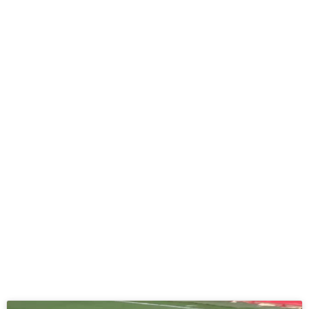
RCD
Mallorca ‘B’
0-0 CE
Sabadell