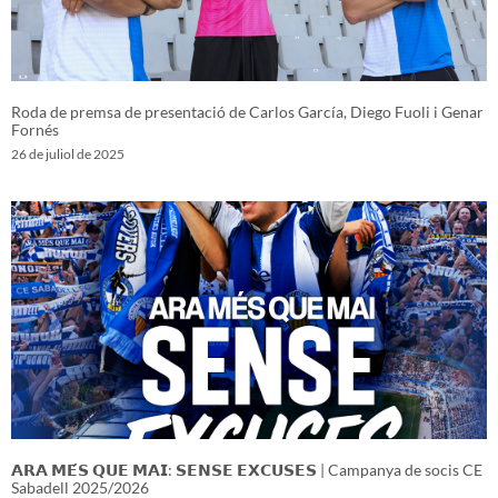
Roda de premsa de presentació de Carlos García, Diego Fuoli i Genar
Fornés
26 de juliol de 2025
𝗔𝗥𝗔 𝗠𝗘́𝗦 𝗤𝗨𝗘 𝗠𝗔𝗜: 𝗦𝗘𝗡𝗦𝗘 𝗘𝗫𝗖𝗨𝗦𝗘𝗦 | Campanya de socis CE
Sabadell 2025/2026