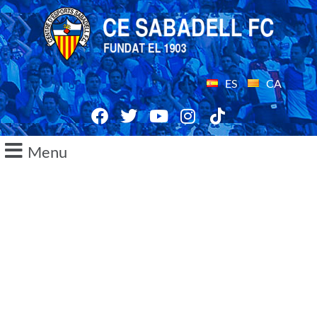
ES
CA
Menu
19/02/2017