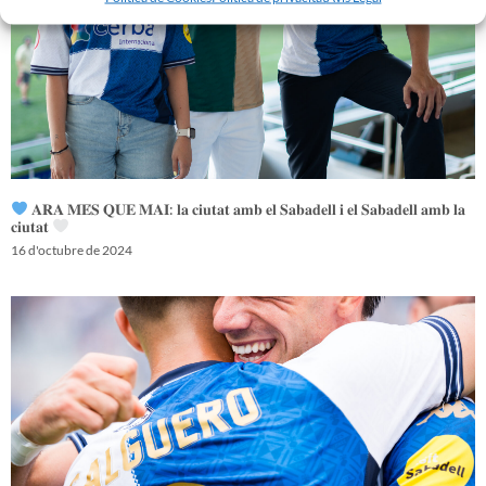
𝐀𝐑𝐀 𝐌𝐄́𝐒 𝐐𝐔𝐄 𝐌𝐀𝐈: 𝐥𝐚 𝐜𝐢𝐮𝐭𝐚𝐭 𝐚𝐦𝐛 𝐞𝐥 𝐒𝐚𝐛𝐚𝐝𝐞𝐥𝐥 𝐢 𝐞𝐥 𝐒𝐚𝐛𝐚𝐝𝐞𝐥𝐥 𝐚𝐦𝐛 𝐥𝐚
𝐜𝐢𝐮𝐭𝐚𝐭
16 d'octubre de 2024