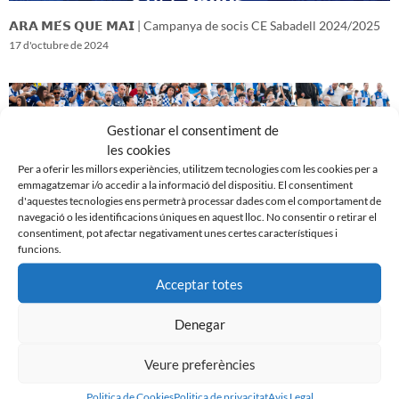
𝗔𝗥𝗔 𝗠𝗘́𝗦 𝗤𝗨𝗘 𝗠𝗔𝗜 | Campanya de socis CE Sabadell 2024/2025
17 d'octubre de 2024
Gestionar el consentiment de
les cookies
Per a oferir les millors experiències, utilitzem tecnologies com les cookies per a
emmagatzemar i/o accedir a la informació del dispositiu. El consentiment
d'aquestes tecnologies ens permetrà processar dades com el comportament de
navegació o les identificacions úniques en aquest lloc. No consentir o retirar el
consentiment, pot afectar negativament unes certes característiques i
funcions.
Acceptar totes
𝑽𝒆𝒏𝒊𝒎 𝒅’𝒖𝒏𝒂 𝒈𝒓𝒂𝒏 𝒃𝒂𝒕𝒂𝒍𝒍𝒂…𝒊 𝒂𝒏𝒆𝒎 𝒂 𝒑𝒆𝒓 𝒍𝒂 𝒔𝒆𝒈𝒖̈𝒆𝒏𝒕
16 d'octubre de 2024
Denegar
Veure preferències
Politica de Cookies
Politica de privacitat
Avis Legal