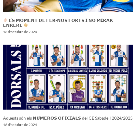
𝗘́𝗦 𝗠𝗢𝗠𝗘𝗡𝗧 𝗗𝗘 𝗙𝗘𝗥-𝗡𝗢𝗦 𝗙𝗢𝗥𝗧𝗦 𝗜 𝗡𝗢 𝗠𝗜𝗥𝗔𝗥
𝗘𝗡𝗥𝗘𝗥𝗘
16 d'octubre de 2024
Aquests són els 𝗡𝗨́𝗠𝗘𝗥𝗢𝗦 𝗢𝗙𝗜𝗖𝗜𝗔𝗟𝗦 del CE Sabadell 2024/2025
16 d'octubre de 2024