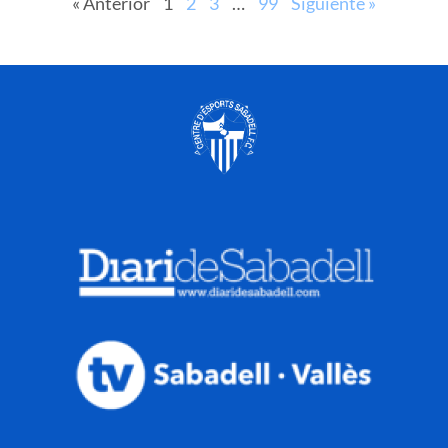
« Anterior
1
2
3
…
99
Siguiente »