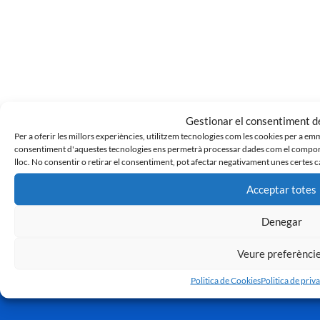
Gestionar el consentiment de
CE Sabadell 0 – 1 Nàstic de Tarragona
Per a oferir les millors experiències, utilitzem tecnologies com les cookies per a em
8 d'abril de 2023
consentiment d'aquestes tecnologies ens permetrà processar dades com el comport
« Anterior
1
…
3
4
5
6
7
…
99
Siguiente »
lloc. No consentir o retirar el consentiment, pot afectar negativament unes certes c
Acceptar totes
Denegar
Veure preferènci
Politica de Cookies
Politica de priva