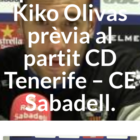
Kiko Olivas
prèvia al
partit CD
Tenerife – CE
Sabadell.