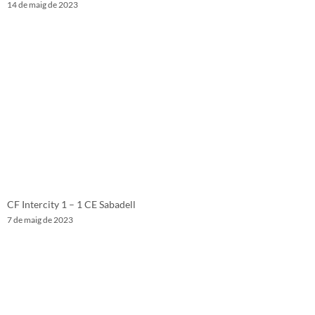
14 de maig de 2023
CF Intercity 1 – 1 CE Sabadell
7 de maig de 2023