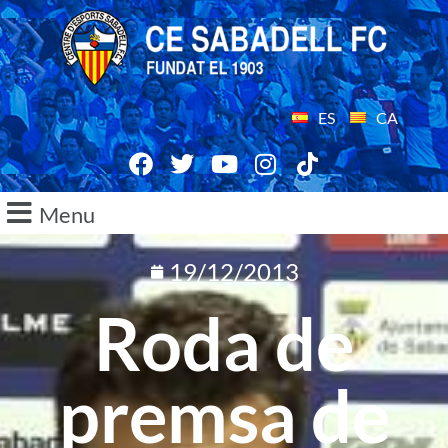
ES
CA
Menu
19/12/2013
Roda de
premsa de