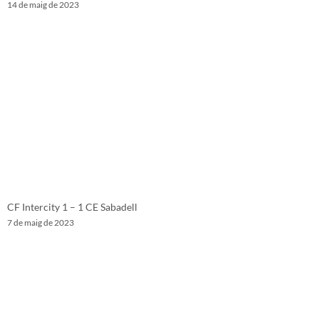
14 de maig de 2023
CF Intercity 1 – 1 CE Sabadell
7 de maig de 2023