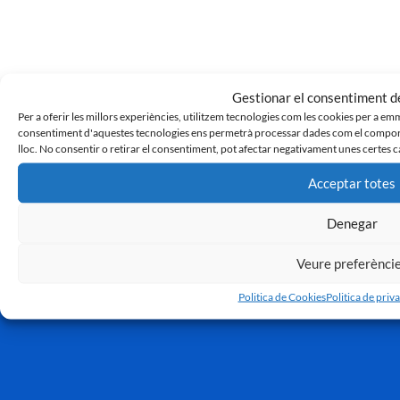
Gestionar el consentiment de
Per a oferir les millors experiències, utilitzem tecnologies com les cookies per a em
consentiment d'aquestes tecnologies ens permetrà processar dades com el comport
lloc. No consentir o retirar el consentiment, pot afectar negativament unes certes c
CE Sabadell 0 – 1 Nàstic de Tarragona
8 d'abril de 2023
Acceptar totes
« Anterior
1
…
3
4
5
6
7
…
99
Siguiente »
Denegar
Veure preferènci
Politica de Cookies
Politica de priva