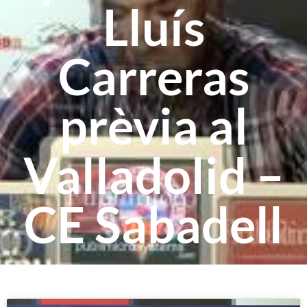
Lluís
Carreras
prèvia al
Valladolid –
CE Sabadell