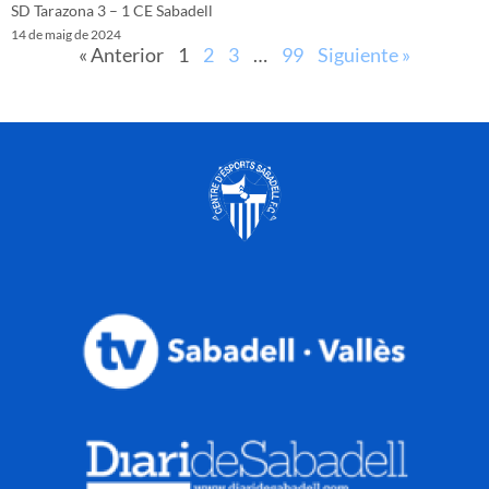
SD Tarazona 3 – 1 CE Sabadell
14 de maig de 2024
« Anterior
1
2
3
…
99
Siguiente »