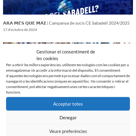
𝗔𝗥𝗔 𝗠𝗘́𝗦 𝗤𝗨𝗘 𝗠𝗔𝗜 | Campanya de socis CE Sabadell 2024/2025
17 d'octubre de 2024
Gestionar el consentiment de
les cookies
Per a oferir les millors experiències, utilitzem tecnologies com les cookies per a
emmagatzemar i/o accedir a la informació del dispositiu. El consentiment
d'aquestes tecnologies ens permetrà processar dades com el comportament de
navegació o les identificacions úniques en aquest lloc. No consentir o retirar el
consentiment, pot afectar negativament unes certes característiques i
funcions.
Acceptar totes
𝑽𝒆𝒏𝒊𝒎 𝒅’𝒖𝒏𝒂 𝒈𝒓𝒂𝒏 𝒃𝒂𝒕𝒂𝒍𝒍𝒂…𝒊 𝒂𝒏𝒆𝒎 𝒂 𝒑𝒆𝒓 𝒍𝒂 𝒔𝒆𝒈𝒖̈𝒆𝒏𝒕
Denegar
16 d'octubre de 2024
Veure preferències