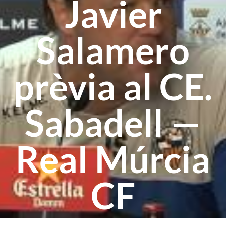
Javier
Salamero
prèvia al CE.
Sabadell —
Real Múrcia
CF