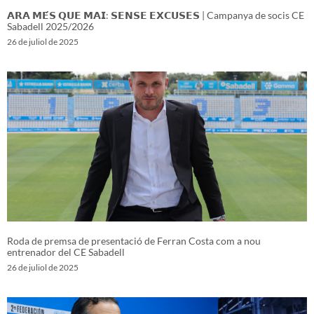
𝗔𝗥𝗔 𝗠𝗘́𝗦 𝗤𝗨𝗘 𝗠𝗔𝗜: 𝗦𝗘𝗡𝗦𝗘 𝗘𝗫𝗖𝗨𝗦𝗘𝗦 | Campanya de socis CE
Sabadell 2025/2026
26 de juliol de 2025
Roda de premsa de presentació de Ferran Costa com a nou
entrenador del CE Sabadell
26 de juliol de 2025