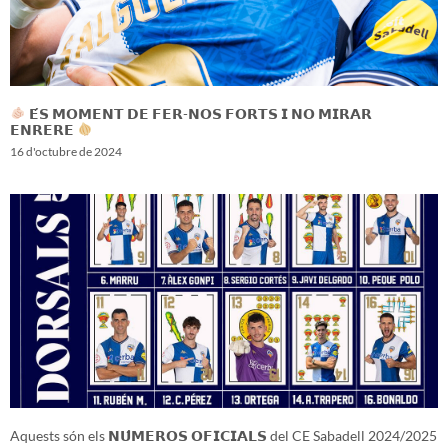
𝗘́𝗦 𝗠𝗢𝗠𝗘𝗡𝗧 𝗗𝗘 𝗙𝗘𝗥-𝗡𝗢𝗦 𝗙𝗢𝗥𝗧𝗦 𝗜 𝗡𝗢 𝗠𝗜𝗥𝗔𝗥
𝗘𝗡𝗥𝗘𝗥𝗘
16 d'octubre de 2024
Aquests són els 𝗡𝗨́𝗠𝗘𝗥𝗢𝗦 𝗢𝗙𝗜𝗖𝗜𝗔𝗟𝗦 del CE Sabadell 2024/2025