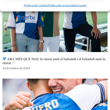
Politica de Cookies
Politica de privacitat
Avis Legal
𝐀𝐑𝐀 𝐌𝐄́𝐒 𝐐𝐔𝐄 𝐌𝐀𝐈: 𝐥𝐚 𝐜𝐢𝐮𝐭𝐚𝐭 𝐚𝐦𝐛 𝐞𝐥 𝐒𝐚𝐛𝐚𝐝𝐞𝐥𝐥 𝐢 𝐞𝐥 𝐒𝐚𝐛𝐚𝐝𝐞𝐥𝐥 𝐚𝐦𝐛 𝐥𝐚
𝐜𝐢𝐮𝐭𝐚𝐭
16 d'octubre de 2024