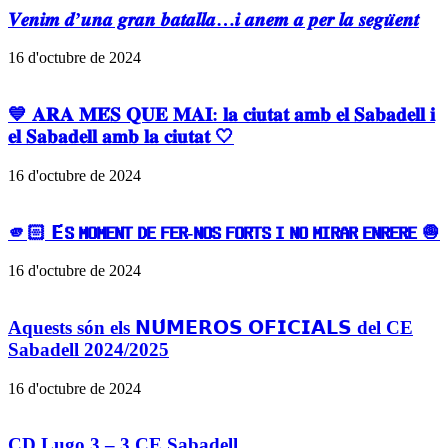
𝑽𝒆𝒏𝒊𝒎 𝒅’𝒖𝒏𝒂 𝒈𝒓𝒂𝒏 𝒃𝒂𝒕𝒂𝒍𝒍𝒂…𝒊 𝒂𝒏𝒆𝒎 𝒂 𝒑𝒆𝒓 𝒍𝒂 𝒔𝒆𝒈𝒖̈𝒆𝒏𝒕
16 d'octubre de 2024
💙 𝐀𝐑𝐀 𝐌𝐄́𝐒 𝐐𝐔𝐄 𝐌𝐀𝐈: 𝐥𝐚 𝐜𝐢𝐮𝐭𝐚𝐭 𝐚𝐦𝐛 𝐞𝐥 𝐒𝐚𝐛𝐚𝐝𝐞𝐥𝐥 𝐢
𝐞𝐥 𝐒𝐚𝐛𝐚𝐝𝐞𝐥𝐥 𝐚𝐦𝐛 𝐥𝐚 𝐜𝐢𝐮𝐭𝐚𝐭 🤍
16 d'octubre de 2024
🫵🏻 𝗘́𝗦 𝗠𝗢𝗠𝗘𝗡𝗧 𝗗𝗘 𝗙𝗘𝗥-𝗡𝗢𝗦 𝗙𝗢𝗥𝗧𝗦 𝗜 𝗡𝗢 𝗠𝗜𝗥𝗔𝗥 𝗘𝗡𝗥𝗘𝗥𝗘 🧅
16 d'octubre de 2024
Aquests són els 𝗡𝗨́𝗠𝗘𝗥𝗢𝗦 𝗢𝗙𝗜𝗖𝗜𝗔𝗟𝗦 del CE
Sabadell 2024/2025
16 d'octubre de 2024
CD Lugo 3 – 3 CE Sabadell