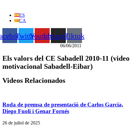
Vés
al
ES
contingut
CA
acebook
Twitter
Youtube
Instagram
Tiktok
06/06/2011
Els valors del CE Sabadell 2010-11 (video
motivacional Sabadell-Eibar)
Videos Relacionados
Roda de premsa de presentació de Carlos García,
Diego Fuoli i Genar Fornés
26 de juliol de 2025