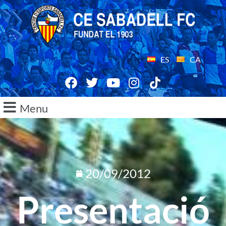
ES
CA
Menu
20/09/2012
Presentació