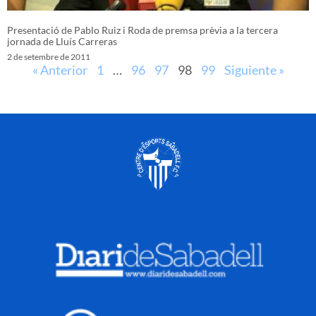
Presentació de Pablo Ruiz i Roda de premsa prèvia a la tercera
jornada de Lluís Carreras
2 de setembre de 2011
« Anterior
1
…
96
97
98
99
Siguiente »