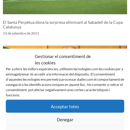
El Santa Perpètua dóna la sorpresa eliminant al Sabadell de la Copa
Catalunya
15 de setembre de 2011
Gestionar el consentiment de
les cookies
Per a oferir les millors experiències, utilitzem tecnologies com les cookies per a
emmagatzemar i/o accedir a la informació del dispositiu. El consentiment
d'aquestes tecnologies ens permetrà processar dades com el comportament de
navegació o les identificacions úniques en aquest lloc. No consentir o retirar el
consentiment, pot afectar negativament unes certes característiques i
funcions.
Acceptar totes
Presentació ‘El club de mi vida’ de Joaquim Fité
Denegar
14 de setembre de 2011