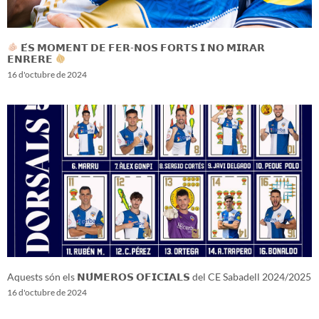
𝗘́𝗦 𝗠𝗢𝗠𝗘𝗡𝗧 𝗗𝗘 𝗙𝗘𝗥-𝗡𝗢𝗦 𝗙𝗢𝗥𝗧𝗦 𝗜 𝗡𝗢 𝗠𝗜𝗥𝗔𝗥
𝗘𝗡𝗥𝗘𝗥𝗘
16 d'octubre de 2024
Aquests són els 𝗡𝗨́𝗠𝗘𝗥𝗢𝗦 𝗢𝗙𝗜𝗖𝗜𝗔𝗟𝗦 del CE Sabadell 2024/2025
16 d'octubre de 2024