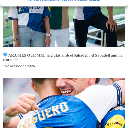
𝐀𝐑𝐀 𝐌𝐄́𝐒 𝐐𝐔𝐄 𝐌𝐀𝐈: 𝐥𝐚 𝐜𝐢𝐮𝐭𝐚𝐭 𝐚𝐦𝐛 𝐞𝐥 𝐒𝐚𝐛𝐚𝐝𝐞𝐥𝐥 𝐢 𝐞𝐥 𝐒𝐚𝐛𝐚𝐝𝐞𝐥𝐥 𝐚𝐦𝐛 𝐥𝐚
𝐜𝐢𝐮𝐭𝐚𝐭
16 d'octubre de 2024