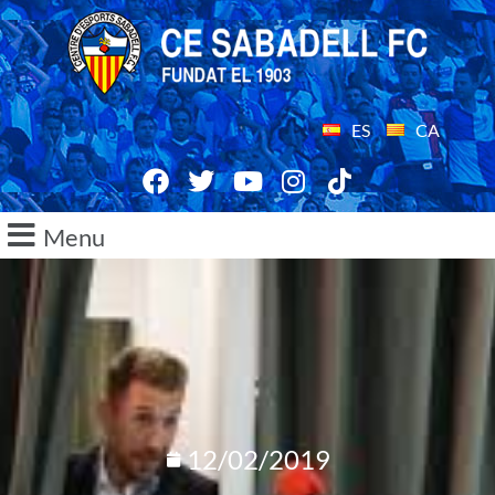
ES
CA
Menu
12/02/2019