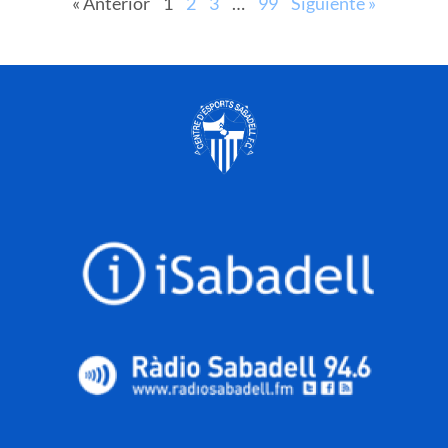
« Anterior
1
2
3
…
99
Siguiente »