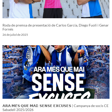
Roda de premsa de presentació de Carlos García, Diego Fuoli i Genar
Fornés
26 de juliol de 2025
𝗔𝗥𝗔 𝗠𝗘́𝗦 𝗤𝗨𝗘 𝗠𝗔𝗜: 𝗦𝗘𝗡𝗦𝗘 𝗘𝗫𝗖𝗨𝗦𝗘𝗦 | Campanya de socis CE
Sabadell 2025/2026