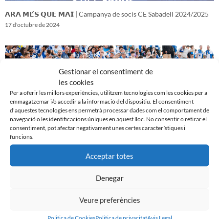
𝗔𝗥𝗔 𝗠𝗘́𝗦 𝗤𝗨𝗘 𝗠𝗔𝗜 | Campanya de socis CE Sabadell 2024/2025
17 d'octubre de 2024
Gestionar el consentiment de
les cookies
Per a oferir les millors experiències, utilitzem tecnologies com les cookies per a
emmagatzemar i/o accedir a la informació del dispositiu. El consentiment
d'aquestes tecnologies ens permetrà processar dades com el comportament de
navegació o les identificacions úniques en aquest lloc. No consentir o retirar el
consentiment, pot afectar negativament unes certes característiques i
funcions.
Acceptar totes
𝑽𝒆𝒏𝒊𝒎 𝒅’𝒖𝒏𝒂 𝒈𝒓𝒂𝒏 𝒃𝒂𝒕𝒂𝒍𝒍𝒂…𝒊 𝒂𝒏𝒆𝒎 𝒂 𝒑𝒆𝒓 𝒍𝒂 𝒔𝒆𝒈𝒖̈𝒆𝒏𝒕
16 d'octubre de 2024
Denegar
Veure preferències
Politica de Cookies
Politica de privacitat
Avis Legal