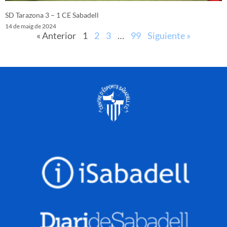
SD Tarazona 3 – 1 CE Sabadell
14 de maig de 2024
« Anterior
1
2
3
…
99
Siguiente »