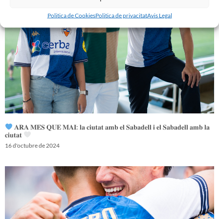
Politica de Cookies
Politica de privacitat
Avis Legal
𝐀𝐑𝐀 𝐌𝐄́𝐒 𝐐𝐔𝐄 𝐌𝐀𝐈: 𝐥𝐚 𝐜𝐢𝐮𝐭𝐚𝐭 𝐚𝐦𝐛 𝐞𝐥 𝐒𝐚𝐛𝐚𝐝𝐞𝐥𝐥 𝐢 𝐞𝐥 𝐒𝐚𝐛𝐚𝐝𝐞𝐥𝐥 𝐚𝐦𝐛 𝐥𝐚
𝐜𝐢𝐮𝐭𝐚𝐭
16 d'octubre de 2024