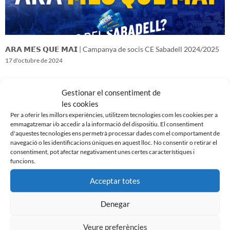
𝗔𝗥𝗔 𝗠𝗘́𝗦 𝗤𝗨𝗘 𝗠𝗔𝗜 | Campanya de socis CE Sabadell 2024/2025
17 d'octubre de 2024
Gestionar el consentiment de
les cookies
Per a oferir les millors experiències, utilitzem tecnologies com les cookies per a
emmagatzemar i/o accedir a la informació del dispositiu. El consentiment
d'aquestes tecnologies ens permetrà processar dades com el comportament de
navegació o les identificacions úniques en aquest lloc. No consentir o retirar el
consentiment, pot afectar negativament unes certes característiques i
funcions.
Acceptar totes
Denegar
𝑽𝒆𝒏𝒊𝒎 𝒅’𝒖𝒏𝒂 𝒈𝒓𝒂𝒏 𝒃𝒂𝒕𝒂𝒍𝒍𝒂…𝒊 𝒂𝒏𝒆𝒎 𝒂 𝒑𝒆𝒓 𝒍𝒂 𝒔𝒆𝒈𝒖̈𝒆𝒏𝒕
16 d'octubre de 2024
Veure preferències