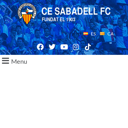
ES
CA
Menu
02/12/2016
Jose