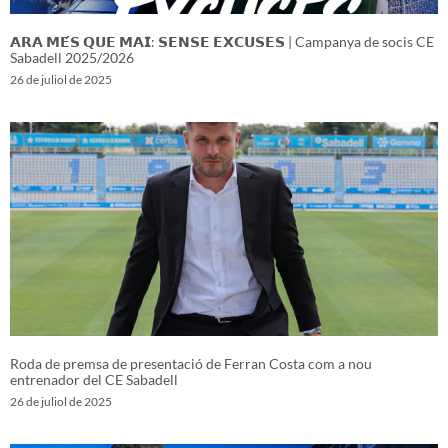
𝗔𝗥𝗔 𝗠𝗘́𝗦 𝗤𝗨𝗘 𝗠𝗔𝗜: 𝗦𝗘𝗡𝗦𝗘 𝗘𝗫𝗖𝗨𝗦𝗘𝗦 | Campanya de socis CE
Sabadell 2025/2026
26 de juliol de 2025
Roda de premsa de presentació de Ferran Costa com a nou
entrenador del CE Sabadell
26 de juliol de 2025