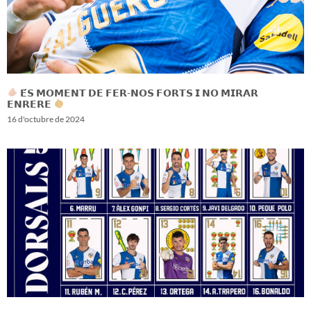
𝗘́𝗦 𝗠𝗢𝗠𝗘𝗡𝗧 𝗗𝗘 𝗙𝗘𝗥-𝗡𝗢𝗦 𝗙𝗢𝗥𝗧𝗦 𝗜 𝗡𝗢 𝗠𝗜𝗥𝗔𝗥
𝗘𝗡𝗥𝗘𝗥𝗘
16 d'octubre de 2024