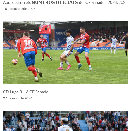
Aquests són els 𝗡𝗨́𝗠𝗘𝗥𝗢𝗦 𝗢𝗙𝗜𝗖𝗜𝗔𝗟𝗦 del CE Sabadell 2024/2025
16 d'octubre de 2024
CD Lugo 3 – 3 CE Sabadell
27 de maig de 2024