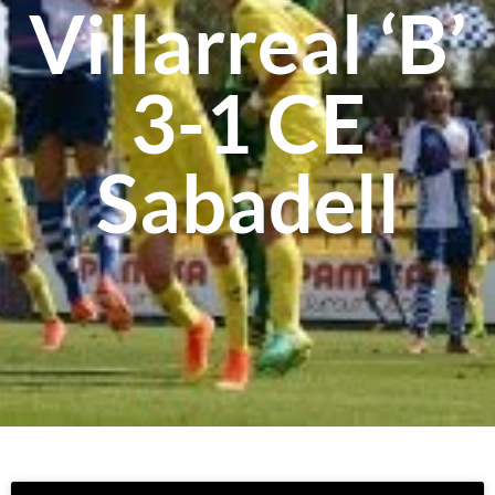
Villarreal ‘B’
3-1 CE
Sabadell