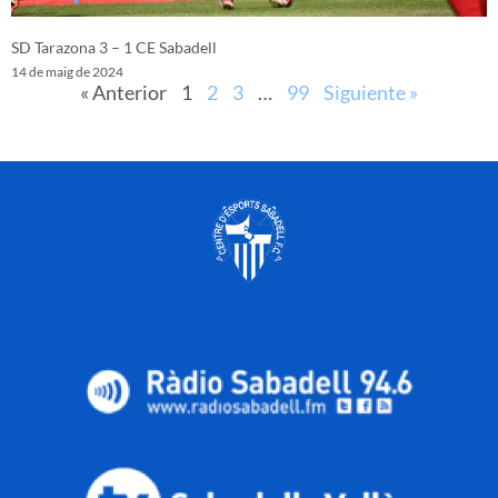
SD Tarazona 3 – 1 CE Sabadell
14 de maig de 2024
« Anterior
1
2
3
…
99
Siguiente »