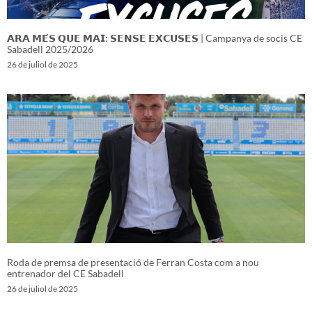
𝗔𝗥𝗔 𝗠𝗘́𝗦 𝗤𝗨𝗘 𝗠𝗔𝗜: 𝗦𝗘𝗡𝗦𝗘 𝗘𝗫𝗖𝗨𝗦𝗘𝗦 | Campanya de socis CE
Sabadell 2025/2026
26 de juliol de 2025
Roda de premsa de presentació de Ferran Costa com a nou
entrenador del CE Sabadell
26 de juliol de 2025