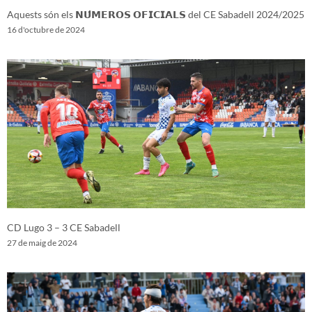
Aquests són els 𝗡𝗨́𝗠𝗘𝗥𝗢𝗦 𝗢𝗙𝗜𝗖𝗜𝗔𝗟𝗦 del CE Sabadell 2024/2025
16 d'octubre de 2024
CD Lugo 3 – 3 CE Sabadell
27 de maig de 2024