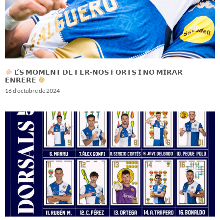
𝗘́𝗦 𝗠𝗢𝗠𝗘𝗡𝗧 𝗗𝗘 𝗙𝗘𝗥-𝗡𝗢𝗦 𝗙𝗢𝗥𝗧𝗦 𝗜 𝗡𝗢 𝗠𝗜𝗥𝗔𝗥
𝗘𝗡𝗥𝗘𝗥𝗘
16 d'octubre de 2024