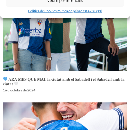
Veure preferències
Politica de Cookies
Politica de privacitat
Avis Legal
𝐀𝐑𝐀 𝐌𝐄́𝐒 𝐐𝐔𝐄 𝐌𝐀𝐈: 𝐥𝐚 𝐜𝐢𝐮𝐭𝐚𝐭 𝐚𝐦𝐛 𝐞𝐥 𝐒𝐚𝐛𝐚𝐝𝐞𝐥𝐥 𝐢 𝐞𝐥 𝐒𝐚𝐛𝐚𝐝𝐞𝐥𝐥 𝐚𝐦𝐛 𝐥𝐚
𝐜𝐢𝐮𝐭𝐚𝐭
16 d'octubre de 2024