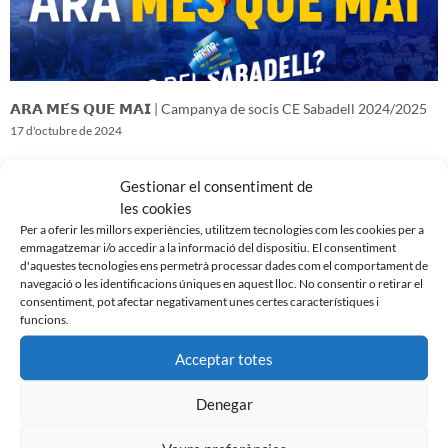
𝗔𝗥𝗔 𝗠𝗘́𝗦 𝗤𝗨𝗘 𝗠𝗔𝗜 | Campanya de socis CE Sabadell 2024/2025
17 d'octubre de 2024
Gestionar el consentiment de
les cookies
Per a oferir les millors experiències, utilitzem tecnologies com les cookies per a
emmagatzemar i/o accedir a la informació del dispositiu. El consentiment
d'aquestes tecnologies ens permetrà processar dades com el comportament de
navegació o les identificacions úniques en aquest lloc. No consentir o retirar el
consentiment, pot afectar negativament unes certes característiques i
funcions.
Acceptar totes
Denegar
𝑽𝒆𝒏𝒊𝒎 𝒅’𝒖𝒏𝒂 𝒈𝒓𝒂𝒏 𝒃𝒂𝒕𝒂𝒍𝒍𝒂…𝒊 𝒂𝒏𝒆𝒎 𝒂 𝒑𝒆𝒓 𝒍𝒂 𝒔𝒆𝒈𝒖̈𝒆𝒏𝒕
16 d'octubre de 2024