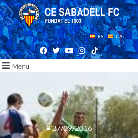
ES
CA
Menu
27/09/2016