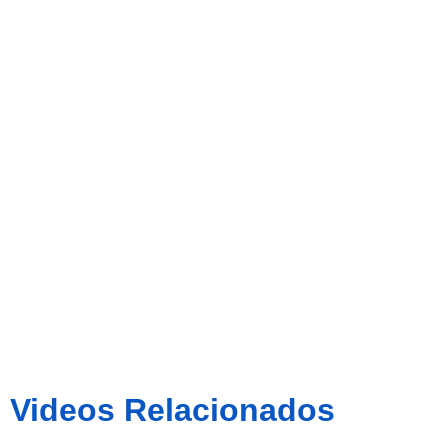
Carreras
prèvia CE
Sabadell –
Barcelona B
Videos Relacionados