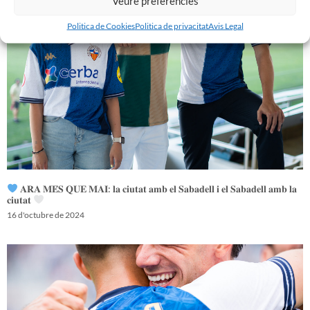
Veure preferències
Politica de Cookies
Politica de privacitat
Avis Legal
𝐀𝐑𝐀 𝐌𝐄́𝐒 𝐐𝐔𝐄 𝐌𝐀𝐈: 𝐥𝐚 𝐜𝐢𝐮𝐭𝐚𝐭 𝐚𝐦𝐛 𝐞𝐥 𝐒𝐚𝐛𝐚𝐝𝐞𝐥𝐥 𝐢 𝐞𝐥 𝐒𝐚𝐛𝐚𝐝𝐞𝐥𝐥 𝐚𝐦𝐛 𝐥𝐚
𝐜𝐢𝐮𝐭𝐚𝐭
16 d'octubre de 2024