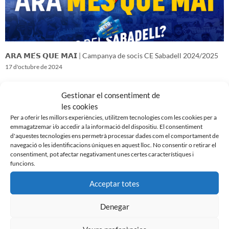
𝗔𝗥𝗔 𝗠𝗘́𝗦 𝗤𝗨𝗘 𝗠𝗔𝗜 | Campanya de socis CE Sabadell 2024/2025
17 d'octubre de 2024
Gestionar el consentiment de
les cookies
Per a oferir les millors experiències, utilitzem tecnologies com les cookies per a
emmagatzemar i/o accedir a la informació del dispositiu. El consentiment
d'aquestes tecnologies ens permetrà processar dades com el comportament de
navegació o les identificacions úniques en aquest lloc. No consentir o retirar el
consentiment, pot afectar negativament unes certes característiques i
funcions.
Acceptar totes
Denegar
𝑽𝒆𝒏𝒊𝒎 𝒅’𝒖𝒏𝒂 𝒈𝒓𝒂𝒏 𝒃𝒂𝒕𝒂𝒍𝒍𝒂…𝒊 𝒂𝒏𝒆𝒎 𝒂 𝒑𝒆𝒓 𝒍𝒂 𝒔𝒆𝒈𝒖̈𝒆𝒏𝒕
16 d'octubre de 2024