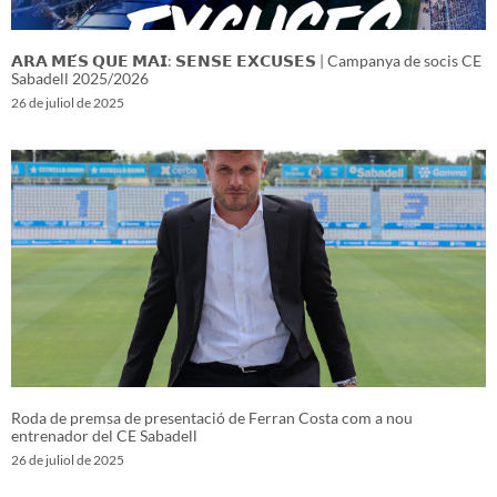
𝗔𝗥𝗔 𝗠𝗘́𝗦 𝗤𝗨𝗘 𝗠𝗔𝗜: 𝗦𝗘𝗡𝗦𝗘 𝗘𝗫𝗖𝗨𝗦𝗘𝗦 | Campanya de socis CE
Sabadell 2025/2026
26 de juliol de 2025
Roda de premsa de presentació de Ferran Costa com a nou
entrenador del CE Sabadell
26 de juliol de 2025