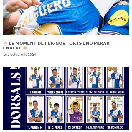
𝗘́𝗦 𝗠𝗢𝗠𝗘𝗡𝗧 𝗗𝗘 𝗙𝗘𝗥-𝗡𝗢𝗦 𝗙𝗢𝗥𝗧𝗦 𝗜 𝗡𝗢 𝗠𝗜𝗥𝗔𝗥
𝗘𝗡𝗥𝗘𝗥𝗘
16 d'octubre de 2024