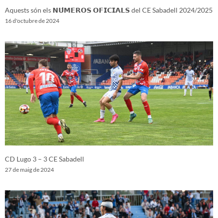
Aquests són els 𝗡𝗨́𝗠𝗘𝗥𝗢𝗦 𝗢𝗙𝗜𝗖𝗜𝗔𝗟𝗦 del CE Sabadell 2024/2025
16 d'octubre de 2024
CD Lugo 3 – 3 CE Sabadell
27 de maig de 2024