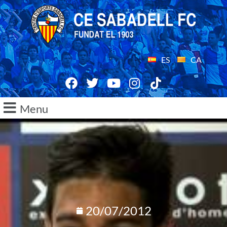
ES
CA
Menu
20/07/2012