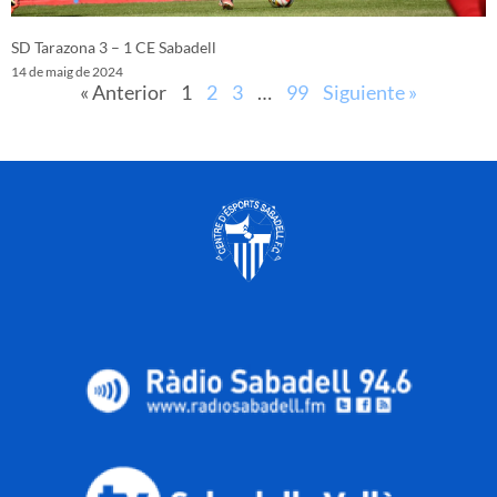
SD Tarazona 3 – 1 CE Sabadell
14 de maig de 2024
« Anterior
1
2
3
…
99
Siguiente »