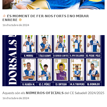
𝗘́𝗦 𝗠𝗢𝗠𝗘𝗡𝗧 𝗗𝗘 𝗙𝗘𝗥-𝗡𝗢𝗦 𝗙𝗢𝗥𝗧𝗦 𝗜 𝗡𝗢 𝗠𝗜𝗥𝗔𝗥
𝗘𝗡𝗥𝗘𝗥𝗘
16 d'octubre de 2024
Aquests són els 𝗡𝗨́𝗠𝗘𝗥𝗢𝗦 𝗢𝗙𝗜𝗖𝗜𝗔𝗟𝗦 del CE Sabadell 2024/2025
16 d'octubre de 2024