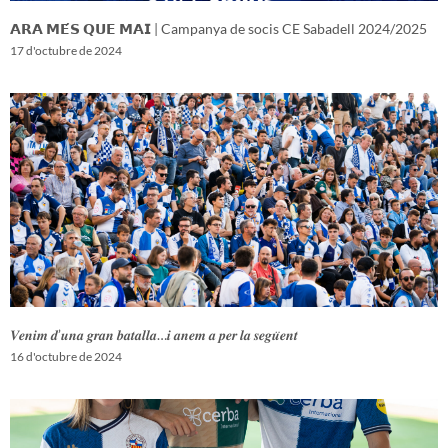
𝗔𝗥𝗔 𝗠𝗘́𝗦 𝗤𝗨𝗘 𝗠𝗔𝗜 | Campanya de socis CE Sabadell 2024/2025
17 d'octubre de 2024
𝑽𝒆𝒏𝒊𝒎 𝒅’𝒖𝒏𝒂 𝒈𝒓𝒂𝒏 𝒃𝒂𝒕𝒂𝒍𝒍𝒂…𝒊 𝒂𝒏𝒆𝒎 𝒂 𝒑𝒆𝒓 𝒍𝒂 𝒔𝒆𝒈𝒖̈𝒆𝒏𝒕
16 d'octubre de 2024