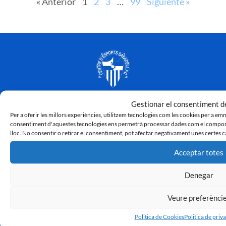
« Anterior
1
2
3
…
99
Siguiente »
Gestionar el consentiment de
Per a oferir les millors experiències, utilitzem tecnologies com les cookies per a em
consentiment d'aquestes tecnologies ens permetrà processar dades com el comport
lloc. No consentir o retirar el consentiment, pot afectar negativament unes certes c
Acceptar totes
Denegar
Veure preferènci
Politica de Cookies
Politica de priva