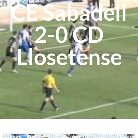
CE Sabadell
2-0 CD
Llosetense