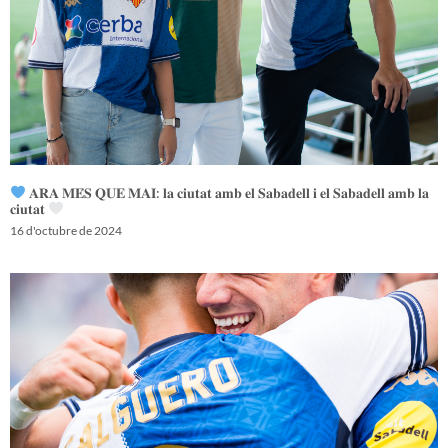
𝐀𝐑𝐀 𝐌𝐄́𝐒 𝐐𝐔𝐄 𝐌𝐀𝐈: 𝐥𝐚 𝐜𝐢𝐮𝐭𝐚𝐭 𝐚𝐦𝐛 𝐞𝐥 𝐒𝐚𝐛𝐚𝐝𝐞𝐥𝐥 𝐢 𝐞𝐥 𝐒𝐚𝐛𝐚𝐝𝐞𝐥𝐥 𝐚𝐦𝐛 𝐥𝐚
𝐜𝐢𝐮𝐭𝐚𝐭
16 d'octubre de 2024