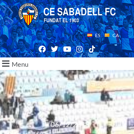
ES
CA
Menu
06/12/2015