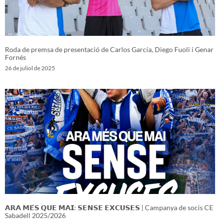
Roda de premsa de presentació de Carlos García, Diego Fuoli i Genar
Fornés
26 de juliol de 2025
𝗔𝗥𝗔 𝗠𝗘́𝗦 𝗤𝗨𝗘 𝗠𝗔𝗜: 𝗦𝗘𝗡𝗦𝗘 𝗘𝗫𝗖𝗨𝗦𝗘𝗦 | Campanya de socis CE
Sabadell 2025/2026