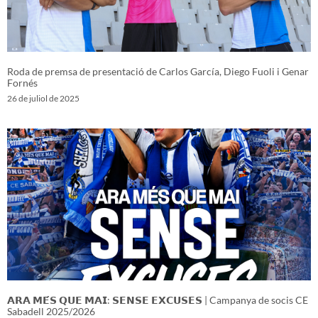
Roda de premsa de presentació de Carlos García, Diego Fuoli i Genar
Fornés
26 de juliol de 2025
𝗔𝗥𝗔 𝗠𝗘́𝗦 𝗤𝗨𝗘 𝗠𝗔𝗜: 𝗦𝗘𝗡𝗦𝗘 𝗘𝗫𝗖𝗨𝗦𝗘𝗦 | Campanya de socis CE
Sabadell 2025/2026