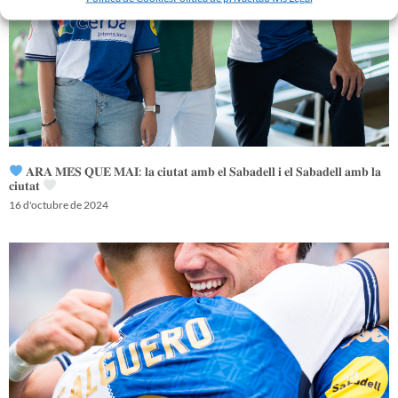
𝐀𝐑𝐀 𝐌𝐄́𝐒 𝐐𝐔𝐄 𝐌𝐀𝐈: 𝐥𝐚 𝐜𝐢𝐮𝐭𝐚𝐭 𝐚𝐦𝐛 𝐞𝐥 𝐒𝐚𝐛𝐚𝐝𝐞𝐥𝐥 𝐢 𝐞𝐥 𝐒𝐚𝐛𝐚𝐝𝐞𝐥𝐥 𝐚𝐦𝐛 𝐥𝐚
𝐜𝐢𝐮𝐭𝐚𝐭
16 d'octubre de 2024