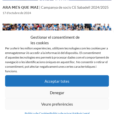
𝗔𝗥𝗔 𝗠𝗘́𝗦 𝗤𝗨𝗘 𝗠𝗔𝗜 | Campanya de socis CE Sabadell 2024/2025
17 d'octubre de 2024
Gestionar el consentiment de
les cookies
Per a oferir les millors experiències, utilitzem tecnologies com les cookies per a
emmagatzemar i/o accedir a la informació del dispositiu. El consentiment
d'aquestes tecnologies ens permetrà processar dades com el comportament de
navegació o les identificacions úniques en aquest lloc. No consentir o retirar el
consentiment, pot afectar negativament unes certes característiques i
funcions.
Acceptar totes
𝑽𝒆𝒏𝒊𝒎 𝒅’𝒖𝒏𝒂 𝒈𝒓𝒂𝒏 𝒃𝒂𝒕𝒂𝒍𝒍𝒂…𝒊 𝒂𝒏𝒆𝒎 𝒂 𝒑𝒆𝒓 𝒍𝒂 𝒔𝒆𝒈𝒖̈𝒆𝒏𝒕
16 d'octubre de 2024
Denegar
Veure preferències
Politica de Cookies
Politica de privacitat
Avis Legal