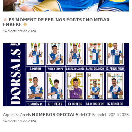
𝗘́𝗦 𝗠𝗢𝗠𝗘𝗡𝗧 𝗗𝗘 𝗙𝗘𝗥-𝗡𝗢𝗦 𝗙𝗢𝗥𝗧𝗦 𝗜 𝗡𝗢 𝗠𝗜𝗥𝗔𝗥
𝗘𝗡𝗥𝗘𝗥𝗘
16 d'octubre de 2024
Aquests són els 𝗡𝗨́𝗠𝗘𝗥𝗢𝗦 𝗢𝗙𝗜𝗖𝗜𝗔𝗟𝗦 del CE Sabadell 2024/2025
16 d'octubre de 2024