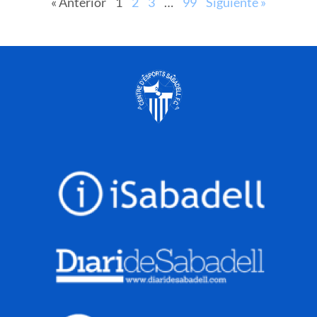
« Anterior
1
2
3
…
99
Siguiente »