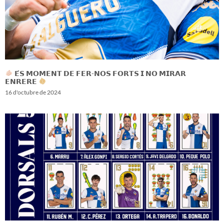
𝗘́𝗦 𝗠𝗢𝗠𝗘𝗡𝗧 𝗗𝗘 𝗙𝗘𝗥-𝗡𝗢𝗦 𝗙𝗢𝗥𝗧𝗦 𝗜 𝗡𝗢 𝗠𝗜𝗥𝗔𝗥
𝗘𝗡𝗥𝗘𝗥𝗘
16 d'octubre de 2024