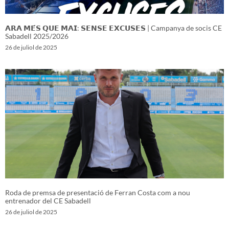
𝗔𝗥𝗔 𝗠𝗘́𝗦 𝗤𝗨𝗘 𝗠𝗔𝗜: 𝗦𝗘𝗡𝗦𝗘 𝗘𝗫𝗖𝗨𝗦𝗘𝗦 | Campanya de socis CE
Sabadell 2025/2026
26 de juliol de 2025
Roda de premsa de presentació de Ferran Costa com a nou
entrenador del CE Sabadell
26 de juliol de 2025