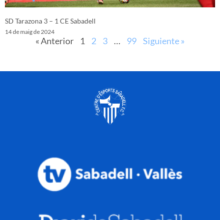
SD Tarazona 3 – 1 CE Sabadell
14 de maig de 2024
« Anterior
1
2
3
…
99
Siguiente »