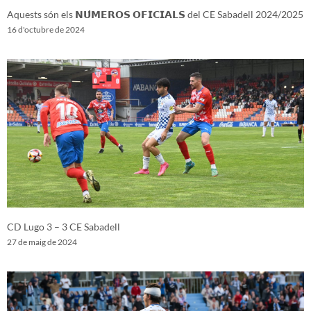
Aquests són els 𝗡𝗨́𝗠𝗘𝗥𝗢𝗦 𝗢𝗙𝗜𝗖𝗜𝗔𝗟𝗦 del CE Sabadell 2024/2025
16 d'octubre de 2024
CD Lugo 3 – 3 CE Sabadell
27 de maig de 2024