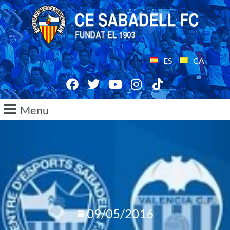
ES
CA
Menu
09/05/2016