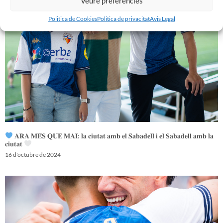
Veure preferències
Politica de Cookies
Politica de privacitat
Avis Legal
𝐀𝐑𝐀 𝐌𝐄́𝐒 𝐐𝐔𝐄 𝐌𝐀𝐈: 𝐥𝐚 𝐜𝐢𝐮𝐭𝐚𝐭 𝐚𝐦𝐛 𝐞𝐥 𝐒𝐚𝐛𝐚𝐝𝐞𝐥𝐥 𝐢 𝐞𝐥 𝐒𝐚𝐛𝐚𝐝𝐞𝐥𝐥 𝐚𝐦𝐛 𝐥𝐚
𝐜𝐢𝐮𝐭𝐚𝐭
16 d'octubre de 2024