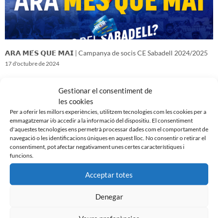
𝗔𝗥𝗔 𝗠𝗘́𝗦 𝗤𝗨𝗘 𝗠𝗔𝗜 | Campanya de socis CE Sabadell 2024/2025
17 d'octubre de 2024
Gestionar el consentiment de
les cookies
Per a oferir les millors experiències, utilitzem tecnologies com les cookies per a
emmagatzemar i/o accedir a la informació del dispositiu. El consentiment
d'aquestes tecnologies ens permetrà processar dades com el comportament de
navegació o les identificacions úniques en aquest lloc. No consentir o retirar el
consentiment, pot afectar negativament unes certes característiques i
funcions.
Acceptar totes
Denegar
𝑽𝒆𝒏𝒊𝒎 𝒅’𝒖𝒏𝒂 𝒈𝒓𝒂𝒏 𝒃𝒂𝒕𝒂𝒍𝒍𝒂…𝒊 𝒂𝒏𝒆𝒎 𝒂 𝒑𝒆𝒓 𝒍𝒂 𝒔𝒆𝒈𝒖̈𝒆𝒏𝒕
16 d'octubre de 2024