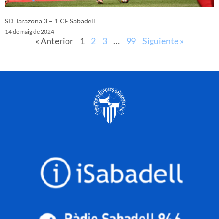
SD Tarazona 3 – 1 CE Sabadell
14 de maig de 2024
« Anterior
1
2
3
…
99
Siguiente »