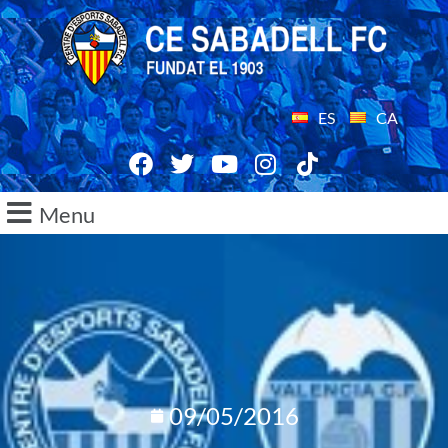
ES
CA
Menu
09/05/2016