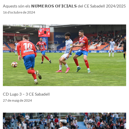
Aquests són els 𝗡𝗨́𝗠𝗘𝗥𝗢𝗦 𝗢𝗙𝗜𝗖𝗜𝗔𝗟𝗦 del CE Sabadell 2024/2025
16 d'octubre de 2024
CD Lugo 3 – 3 CE Sabadell
27 de maig de 2024