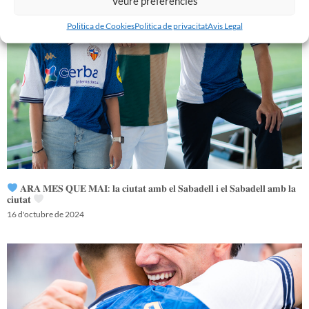
Veure preferències
Politica de Cookies
Politica de privacitat
Avis Legal
𝐀𝐑𝐀 𝐌𝐄́𝐒 𝐐𝐔𝐄 𝐌𝐀𝐈: 𝐥𝐚 𝐜𝐢𝐮𝐭𝐚𝐭 𝐚𝐦𝐛 𝐞𝐥 𝐒𝐚𝐛𝐚𝐝𝐞𝐥𝐥 𝐢 𝐞𝐥 𝐒𝐚𝐛𝐚𝐝𝐞𝐥𝐥 𝐚𝐦𝐛 𝐥𝐚
𝐜𝐢𝐮𝐭𝐚𝐭
16 d'octubre de 2024