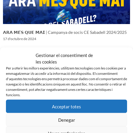
𝗔𝗥𝗔 𝗠𝗘́𝗦 𝗤𝗨𝗘 𝗠𝗔𝗜 | Campanya de socis CE Sabadell 2024/2025
17 d'octubre de 2024
Gestionar el consentiment de
les cookies
Per a oferir les millors experiències, utilitzem tecnologies com les cookies per a
emmagatzemar i/o accedir a la informació del dispositiu. El consentiment
d'aquestes tecnologies ens permetrà processar dades com el comportament de
navegació o les identificacions úniques en aquest lloc. No consentir o retirar el
consentiment, pot afectar negativament unes certes característiques i
funcions.
Acceptar totes
Denegar
𝑽𝒆𝒏𝒊𝒎 𝒅’𝒖𝒏𝒂 𝒈𝒓𝒂𝒏 𝒃𝒂𝒕𝒂𝒍𝒍𝒂…𝒊 𝒂𝒏𝒆𝒎 𝒂 𝒑𝒆𝒓 𝒍𝒂 𝒔𝒆𝒈𝒖̈𝒆𝒏𝒕
16 d'octubre de 2024