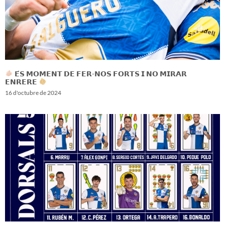
𝗘́𝗦 𝗠𝗢𝗠𝗘𝗡𝗧 𝗗𝗘 𝗙𝗘𝗥-𝗡𝗢𝗦 𝗙𝗢𝗥𝗧𝗦 𝗜 𝗡𝗢 𝗠𝗜𝗥𝗔𝗥
𝗘𝗡𝗥𝗘𝗥𝗘
16 d'octubre de 2024