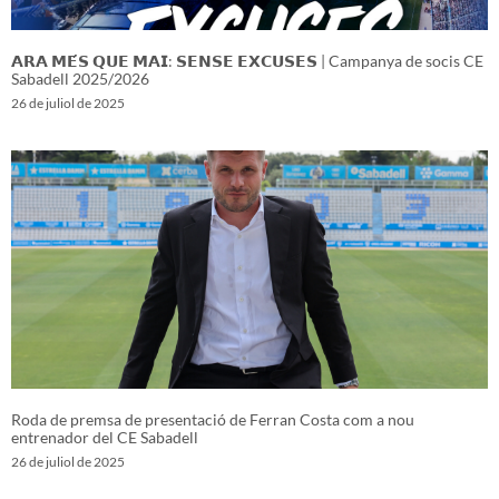
𝗔𝗥𝗔 𝗠𝗘́𝗦 𝗤𝗨𝗘 𝗠𝗔𝗜: 𝗦𝗘𝗡𝗦𝗘 𝗘𝗫𝗖𝗨𝗦𝗘𝗦 | Campanya de socis CE
Sabadell 2025/2026
26 de juliol de 2025
Roda de premsa de presentació de Ferran Costa com a nou
entrenador del CE Sabadell
26 de juliol de 2025