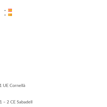
ES
CA
1 UE Cornellà
1 – 2 CE Sabadell