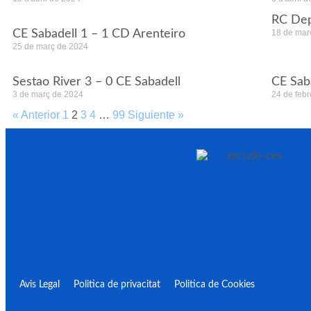
RC Dep
CE Sabadell 1 – 1 CD Arenteiro
18 de mar
25 de març de 2024
Sestao River 3 – 0 CE Sabadell
CE Sab
3 de març de 2024
24 de feb
« Anterior
1
2
3
4
…
99
Siguiente »
Avis Legal
Politica de privacitat
Politica de Cookies