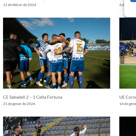
11 de febrer de 2024
4 de febre
CE Sabadell 2 – 1 Celta Fortuna
UE Corne
21 de gener de 2024
14 de gen