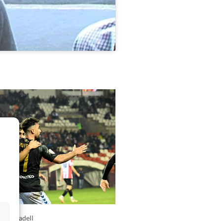
s
CE Sabadell