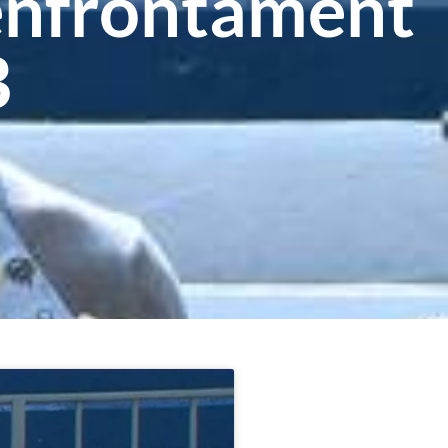
’enfrontament
B