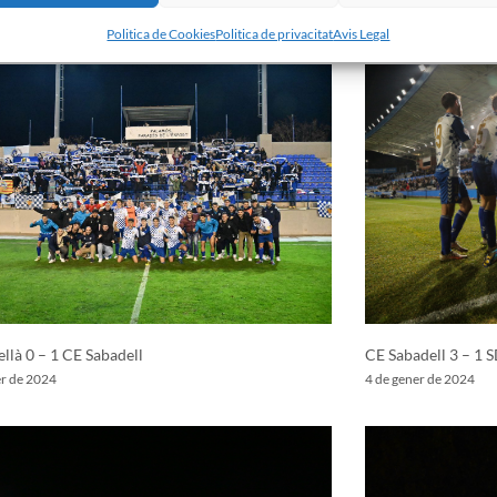
r de 2024
27 de gener de 2024
Politica de Cookies
Politica de privacitat
Avis Legal
llà 0 – 1 CE Sabadell
CE Sabadell 3 – 1 
er de 2024
4 de gener de 2024