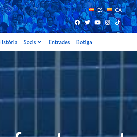
ES
CA
istòria
Socis
Entrades
Botiga