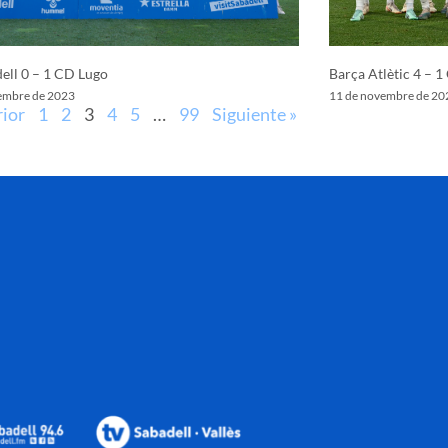
ell 0 – 1 CD Lugo
Barça Atlètic 4 – 1
embre de 2023
11 de novembre de 20
rior
1
2
3
4
5
…
99
Siguiente »