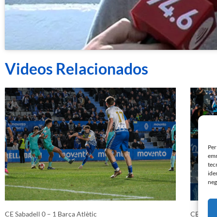
Videos Relacionados
Per
emm
tec
ide
neg
CE Sabadell 0 – 1 Barça Atlètic
CE Sabad