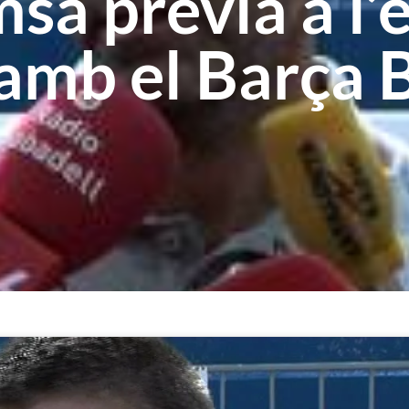
sa prèvia a l
amb el Barça 