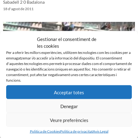
Sabadell 2 0 Badalona
18 d'agost de 2011
Gestionar el consentiment de
les cookies
Per a oferir les millors experiències, utilitzem tecnologies com les cookies per a
emmagatzemar i/o accedir a la informació del dispositiu. El consentiment
d'aquestes tecnologies ens permetrà processar dades com el comportament de
navegació o les identificacions úniques en aquest lloc. No consentir o retirar el
consentiment, pot afectar negativament unes certes característiques i
funcions.
Acceptar totes
Reus 1-0 CE Sabadell (amistós)
11 d'agost de 2011
Denegar
Veure preferències
Politica de Cookies
Politica de privacitat
Avis Legal