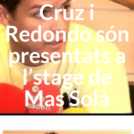
Cruz i
Redondo són
presentats a
l’stage de
Mas Solà