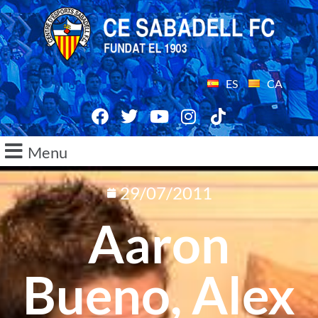
ES
CA
Menu
29/07/2011
Aaron
Bueno, Alex