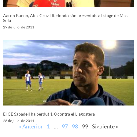
Aaron Bueno, Alex Cruz i Redondo són presentats a l’stage de Mas
Solà
29 de juliol de 2011
El CE Sabadell ha perdut 1-0 contra el Llagostera
28 de juliol de 2011
« Anterior
1
…
97
98
99
Siguiente »