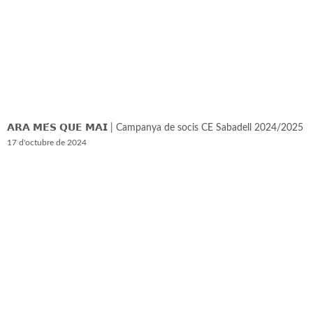
𝗔𝗥𝗔 𝗠𝗘́𝗦 𝗤𝗨𝗘 𝗠𝗔𝗜 | Campanya de socis CE Sabadell 2024/2025
17 d'octubre de 2024