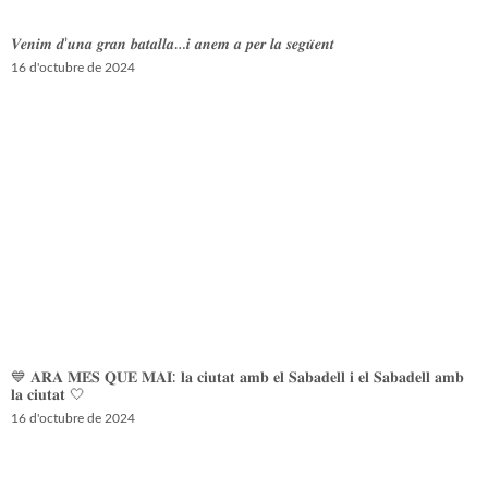
𝑽𝒆𝒏𝒊𝒎 𝒅’𝒖𝒏𝒂 𝒈𝒓𝒂𝒏 𝒃𝒂𝒕𝒂𝒍𝒍𝒂…𝒊 𝒂𝒏𝒆𝒎 𝒂 𝒑𝒆𝒓 𝒍𝒂 𝒔𝒆𝒈𝒖̈𝒆𝒏𝒕
16 d'octubre de 2024
💙 𝐀𝐑𝐀 𝐌𝐄́𝐒 𝐐𝐔𝐄 𝐌𝐀𝐈: 𝐥𝐚 𝐜𝐢𝐮𝐭𝐚𝐭 𝐚𝐦𝐛 𝐞𝐥 𝐒𝐚𝐛𝐚𝐝𝐞𝐥𝐥 𝐢 𝐞𝐥 𝐒𝐚𝐛𝐚𝐝𝐞𝐥𝐥 𝐚𝐦𝐛
𝐥𝐚 𝐜𝐢𝐮𝐭𝐚𝐭 🤍
16 d'octubre de 2024