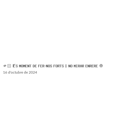
🫵🏻 𝗘́𝗦 𝗠𝗢𝗠𝗘𝗡𝗧 𝗗𝗘 𝗙𝗘𝗥-𝗡𝗢𝗦 𝗙𝗢𝗥𝗧𝗦 𝗜 𝗡𝗢 𝗠𝗜𝗥𝗔𝗥 𝗘𝗡𝗥𝗘𝗥𝗘 🧅
16 d'octubre de 2024