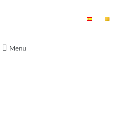
ES
CA
Menu
14/07/2012
Presentació