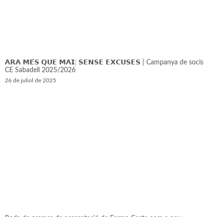
𝗔𝗥𝗔 𝗠𝗘́𝗦 𝗤𝗨𝗘 𝗠𝗔𝗜: 𝗦𝗘𝗡𝗦𝗘 𝗘𝗫𝗖𝗨𝗦𝗘𝗦 | Campanya de socis
CE Sabadell 2025/2026
26 de juliol de 2025