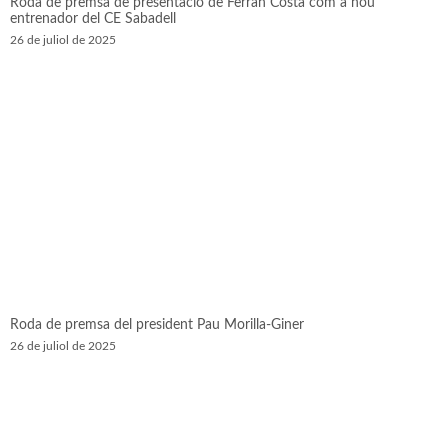
Roda de premsa de presentació de Ferran Costa com a nou
entrenador del CE Sabadell
26 de juliol de 2025
Roda de premsa del president Pau Morilla-Giner
26 de juliol de 2025