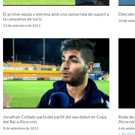
El primer equip s´entrena amb una samarreta de suport a
Descobre
la campanya de socis
10 de set
13 de setembre de 2011
Jonathan Collado parla del partit del seu debut en Copa
Roda de 
del Rei a Alcorcón
Alcorcón
8 de setembre de 2011
6 de sete
« Anter