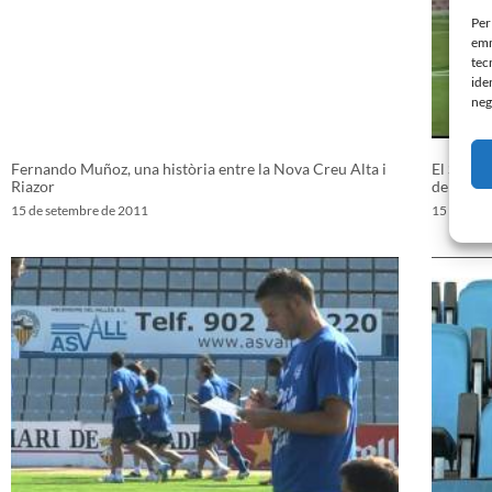
Per
emm
tec
ide
neg
Fernando Muñoz, una història entre la Nova Creu Alta i
El Santa
Riazor
de la Co
15 de setembre de 2011
15 de set