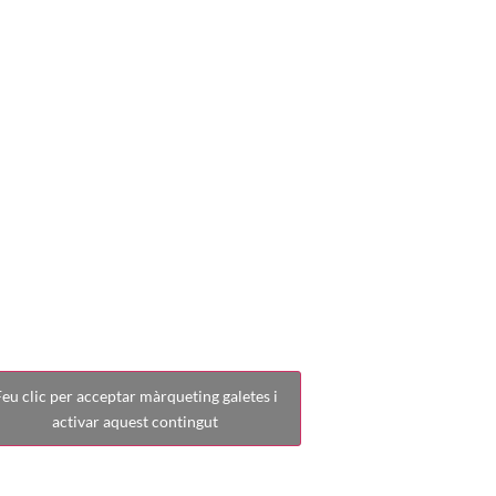
ll (1-2) CF F
eu clic per acceptar màrqueting galetes i
activar aquest contingut