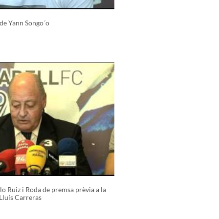
l de Yann Songo´o
o Ruiz i Roda de premsa prèvia a la
Lluís Carreras