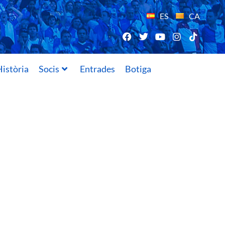
ES
CA
istòria
Socis
Entrades
Botiga