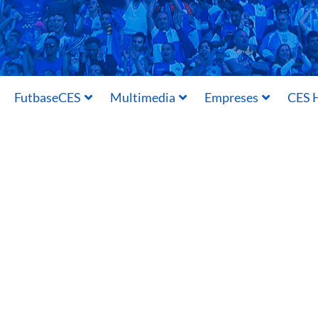
FutbaseCES
Multimedia
Empreses
CES H
29/11/2020