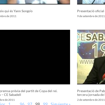
ix qui és Yann Songo’o
Presentació oficia
embre de 2011
9 de setembre de 2011
premsa prèvia del partit de Copa del rei.
Presentació de Pabl
 – CE Sabadell
tercera jornada de 
mbre de 2011
2 de setembre de 2011
ior
1
…
96
97
98
99
Siguiente »