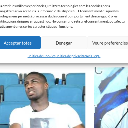
 a oferir les millors experiències, utilitzem tecnologies com les cookies per a
agatzemar i/o accedir a la informació del dispositiu. El consentiment d'aquestes
nologies ens permetrà processar dades com el comportament de navegació o les
ntificacions úniques en aquest lloc. No consentir o retirar el consentiment, pot afectar
ativament unes certes característiques i funcions.
Acceptar totes
Denegar
Veure preferèncie
 Perpètua dóna la sorpresa eliminant al Sabadell
Presentació ‘El clu
pa Catalunya
14 de setembre de 201
embre de 2011
Politica de Cookies
Politica de privacitat
Avis Legal