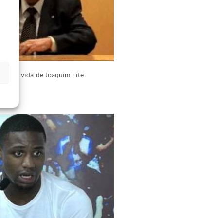
s
b de mi vida’ de Joaquim Fité
1