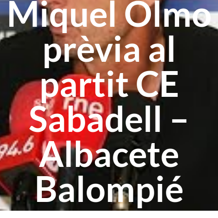
Miquel Olmo
prèvia al
partit CE
Sabadell –
Albacete
Balompié