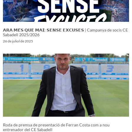
𝗔𝗥𝗔 𝗠𝗘́𝗦 𝗤𝗨𝗘 𝗠𝗔𝗜: 𝗦𝗘𝗡𝗦𝗘 𝗘𝗫𝗖𝗨𝗦𝗘𝗦 | Campanya de socis CE
Sabadell 2025/2026
26 de juliol de 2025
Roda de premsa de presentació de Ferran Costa com a nou
entrenador del CE Sabadell