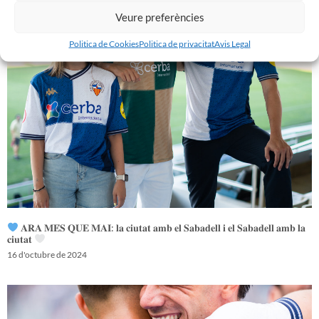
𝑽𝒆𝒏𝒊𝒎 𝒅’𝒖𝒏𝒂 𝒈𝒓𝒂𝒏 𝒃𝒂𝒕𝒂𝒍𝒍𝒂…𝒊 𝒂𝒏𝒆𝒎 𝒂 𝒑𝒆𝒓 𝒍𝒂 𝒔𝒆𝒈𝒖̈𝒆𝒏𝒕
Veure preferències
16 d'octubre de 2024
Politica de Cookies
Politica de privacitat
Avis Legal
𝐀𝐑𝐀 𝐌𝐄́𝐒 𝐐𝐔𝐄 𝐌𝐀𝐈: 𝐥𝐚 𝐜𝐢𝐮𝐭𝐚𝐭 𝐚𝐦𝐛 𝐞𝐥 𝐒𝐚𝐛𝐚𝐝𝐞𝐥𝐥 𝐢 𝐞𝐥 𝐒𝐚𝐛𝐚𝐝𝐞𝐥𝐥 𝐚𝐦𝐛 𝐥𝐚
𝐜𝐢𝐮𝐭𝐚𝐭
16 d'octubre de 2024