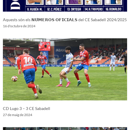
Aquests són els 𝗡𝗨́𝗠𝗘𝗥𝗢𝗦 𝗢𝗙𝗜𝗖𝗜𝗔𝗟𝗦 del CE Sabadell 2024/2025
16 d'octubre de 2024
CD Lugo 3 – 3 CE Sabadell
27 de maig de 2024