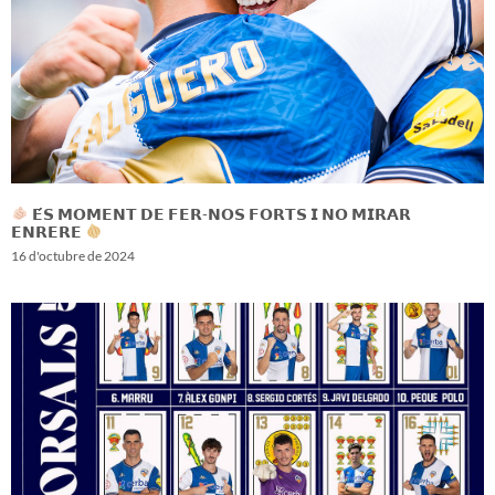
𝗘́𝗦 𝗠𝗢𝗠𝗘𝗡𝗧 𝗗𝗘 𝗙𝗘𝗥-𝗡𝗢𝗦 𝗙𝗢𝗥𝗧𝗦 𝗜 𝗡𝗢 𝗠𝗜𝗥𝗔𝗥
𝗘𝗡𝗥𝗘𝗥𝗘
16 d'octubre de 2024