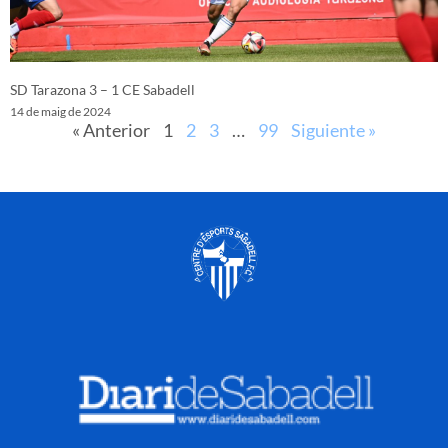
SD Tarazona 3 – 1 CE Sabadell
14 de maig de 2024
« Anterior
1
2
3
…
99
Siguiente »