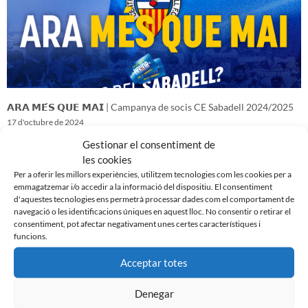
𝗔𝗥𝗔 𝗠𝗘́𝗦 𝗤𝗨𝗘 𝗠𝗔𝗜 | Campanya de socis CE Sabadell 2024/2025
17 d'octubre de 2024
Gestionar el consentiment de
les cookies
Per a oferir les millors experiències, utilitzem tecnologies com les cookies per a
emmagatzemar i/o accedir a la informació del dispositiu. El consentiment
d'aquestes tecnologies ens permetrà processar dades com el comportament de
navegació o les identificacions úniques en aquest lloc. No consentir o retirar el
consentiment, pot afectar negativament unes certes característiques i
funcions.
Acceptar totes
Denegar