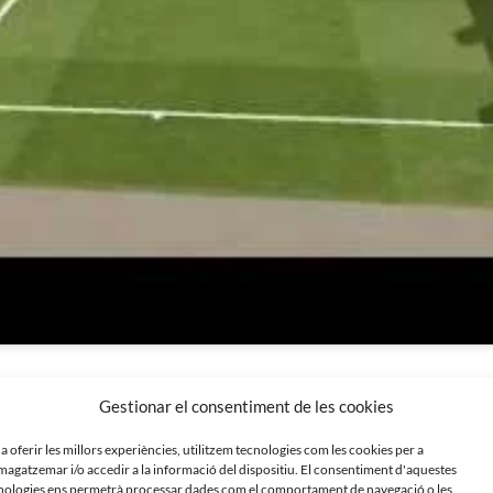
Gestionar el consentiment de les cookies
as de Salamanca 4 – 0 CE Sabadell
 a oferir les millors experiències, utilitzem tecnologies com les cookies per a
 de 2024
agatzemar i/o accedir a la informació del dispositiu. El consentiment d'aquestes
nologies ens permetrà processar dades com el comportament de navegació o les