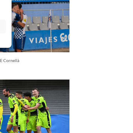
s
UE Cornellà