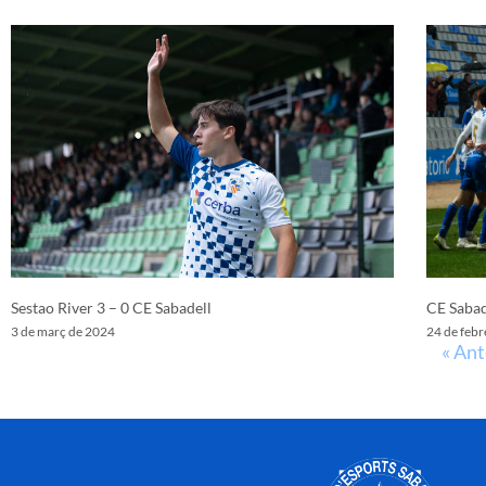
Sestao River 3 – 0 CE Sabadell
CE Sabad
3 de març de 2024
24 de febr
« Ant