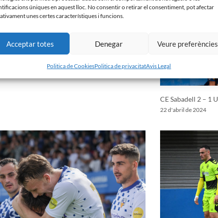
ntificacions úniques en aquest lloc. No consentir o retirar el consentiment, pot afectar
ativament unes certes característiques i funcions.
Acceptar totes
Denegar
Veure preferèncie
Politica de Cookies
Politica de privacitat
Avis Legal
CE Sabadell 2 – 1 
22 d'abril de 2024