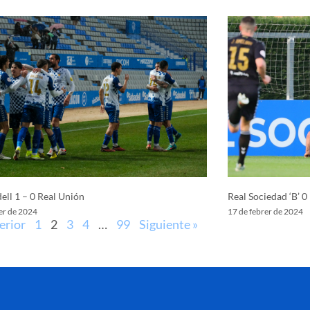
ell 1 – 0 Real Unión
Real Sociedad ‘B’ 0
er de 2024
17 de febrer de 2024
erior
1
2
3
4
…
99
Siguiente »