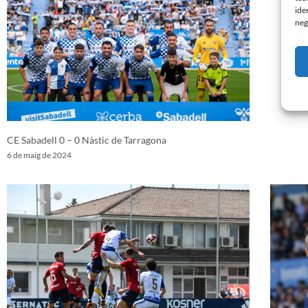
ide
neg
CE Sabadell 0 – 0 Nàstic de Tarragona
6 de maig de 2024