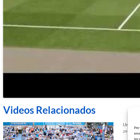
Videos Relacionados
Unionist
Per
29 d'abril
emm
tec