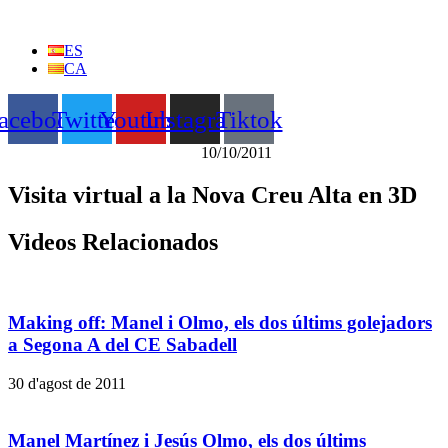
Vés
al
ES
contingut
CA
acebook
Twitter
Youtube
Instagram
Tiktok
10/10/2011
Visita virtual a la Nova Creu Alta en 3D
Videos Relacionados
Making off: Manel i Olmo, els dos últims golejadors
a Segona A del CE Sabadell
30 d'agost de 2011
Manel Martínez i Jesús Olmo, els dos últims