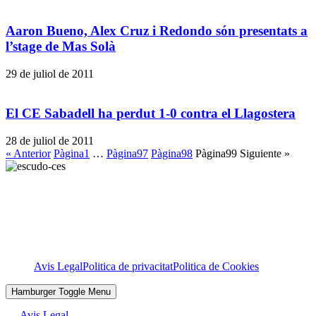
Aaron Bueno, Alex Cruz i Redondo són presentats a
l’stage de Mas Solà
29 de juliol de 2011
El CE Sabadell ha perdut 1-0 contra el Llagostera
28 de juliol de 2011
« Anterior
Pàgina
1
…
Pàgina
97
Pàgina
98
Pàgina
99
Siguiente »
Avis Legal
Politica de privacitat
Politica de Cookies
Hamburger Toggle Menu
Avis Legal