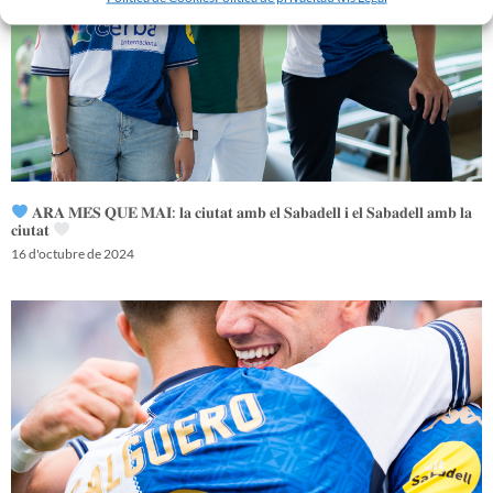
𝐀𝐑𝐀 𝐌𝐄́𝐒 𝐐𝐔𝐄 𝐌𝐀𝐈: 𝐥𝐚 𝐜𝐢𝐮𝐭𝐚𝐭 𝐚𝐦𝐛 𝐞𝐥 𝐒𝐚𝐛𝐚𝐝𝐞𝐥𝐥 𝐢 𝐞𝐥 𝐒𝐚𝐛𝐚𝐝𝐞𝐥𝐥 𝐚𝐦𝐛 𝐥𝐚
𝐜𝐢𝐮𝐭𝐚𝐭
16 d'octubre de 2024