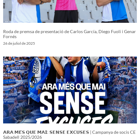
Roda de premsa de presentació de Carlos García, Diego Fuoli i Genar
Fornés
26 de juliol de 2025
𝗔𝗥𝗔 𝗠𝗘́𝗦 𝗤𝗨𝗘 𝗠𝗔𝗜: 𝗦𝗘𝗡𝗦𝗘 𝗘𝗫𝗖𝗨𝗦𝗘𝗦 | Campanya de socis CE
Sabadell 2025/2026