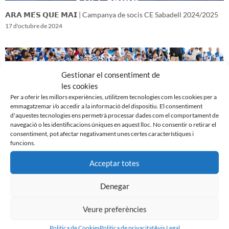
𝗔𝗥𝗔 𝗠𝗘́𝗦 𝗤𝗨𝗘 𝗠𝗔𝗜 | Campanya de socis CE Sabadell 2024/2025
17 d'octubre de 2024
Gestionar el consentiment de
les cookies
Per a oferir les millors experiències, utilitzem tecnologies com les cookies per a
emmagatzemar i/o accedir a la informació del dispositiu. El consentiment
d'aquestes tecnologies ens permetrà processar dades com el comportament de
navegació o les identificacions úniques en aquest lloc. No consentir o retirar el
consentiment, pot afectar negativament unes certes característiques i
funcions.
Acceptar totes
𝑽𝒆𝒏𝒊𝒎 𝒅’𝒖𝒏𝒂 𝒈𝒓𝒂𝒏 𝒃𝒂𝒕𝒂𝒍𝒍𝒂…𝒊 𝒂𝒏𝒆𝒎 𝒂 𝒑𝒆𝒓 𝒍𝒂 𝒔𝒆𝒈𝒖̈𝒆𝒏𝒕
16 d'octubre de 2024
Denegar
Veure preferències
Politica de Cookies
Politica de privacitat
Avis Legal