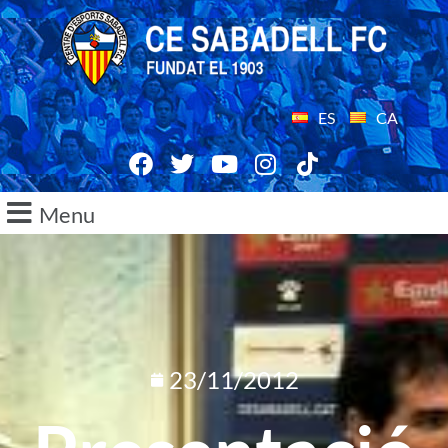
ES
CA
Menu
23/11/2012