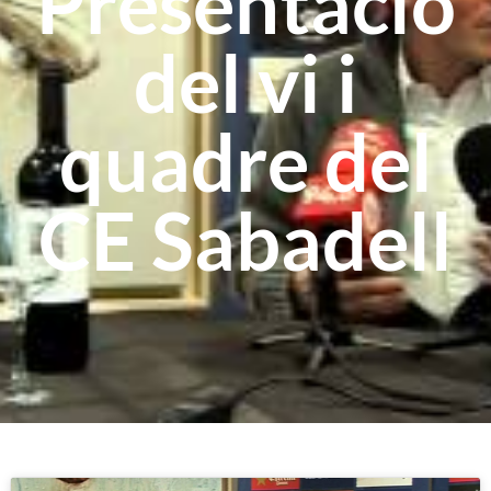
Presentació
del vi i
quadre del
CE Sabadell