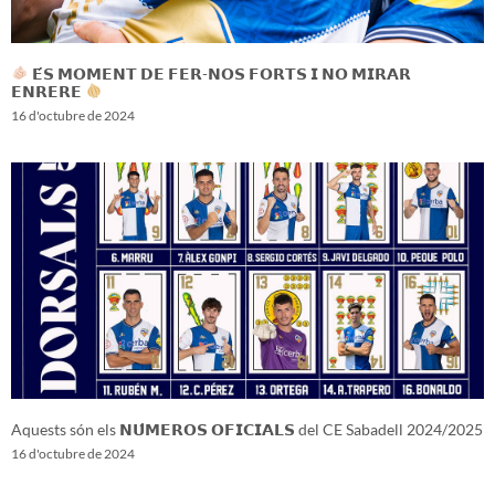
𝗘́𝗦 𝗠𝗢𝗠𝗘𝗡𝗧 𝗗𝗘 𝗙𝗘𝗥-𝗡𝗢𝗦 𝗙𝗢𝗥𝗧𝗦 𝗜 𝗡𝗢 𝗠𝗜𝗥𝗔𝗥
𝗘𝗡𝗥𝗘𝗥𝗘
16 d'octubre de 2024
Aquests són els 𝗡𝗨́𝗠𝗘𝗥𝗢𝗦 𝗢𝗙𝗜𝗖𝗜𝗔𝗟𝗦 del CE Sabadell 2024/2025
16 d'octubre de 2024