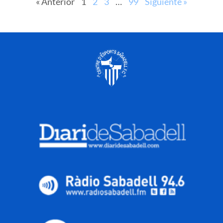
« Anterior
1
2
3
…
99
Siguiente »