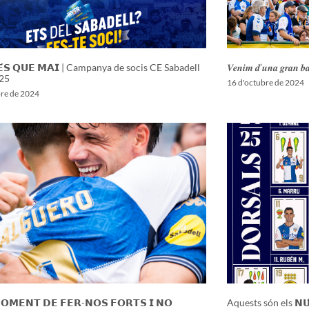
𝗘́𝗦 𝗤𝗨𝗘 𝗠𝗔𝗜 | Campanya de socis CE Sabadell
𝑽𝒆𝒏𝒊𝒎 𝒅’𝒖𝒏𝒂 𝒈𝒓𝒂𝒏 𝒃𝒂𝒕
25
16 d'octubre de 2024
bre de 2024
𝗢𝗠𝗘𝗡𝗧 𝗗𝗘 𝗙𝗘𝗥-𝗡𝗢𝗦 𝗙𝗢𝗥𝗧𝗦 𝗜 𝗡𝗢
Aquests són els 𝗡𝗨́