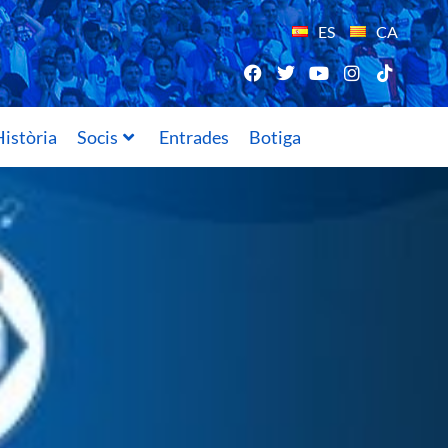
ES
CA
istòria
Socis
Entrades
Botiga