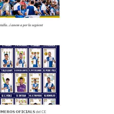
𝒂𝒍𝒍𝒂…𝒊 𝒂𝒏𝒆𝒎 𝒂 𝒑𝒆𝒓 𝒍𝒂 𝒔𝒆𝒈𝒖̈𝒆𝒏𝒕
𝗠𝗘𝗥𝗢𝗦 𝗢𝗙𝗜𝗖𝗜𝗔𝗟𝗦 del CE