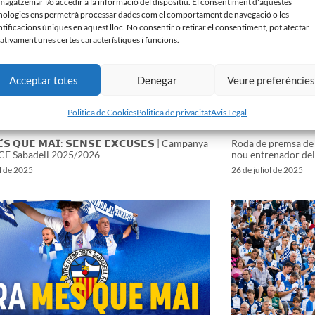
agatzemar i/o accedir a la informació del dispositiu. El consentiment d'aquestes
nologies ens permetrà processar dades com el comportament de navegació o les
ntificacions úniques en aquest lloc. No consentir o retirar el consentiment, pot afectar
ativament unes certes característiques i funcions.
Acceptar totes
Denegar
Veure preferèncie
Politica de Cookies
Politica de privacitat
Avis Legal
́𝗦 𝗤𝗨𝗘 𝗠𝗔𝗜: 𝗦𝗘𝗡𝗦𝗘 𝗘𝗫𝗖𝗨𝗦𝗘𝗦 | Campanya
Roda de premsa de 
 CE Sabadell 2025/2026
nou entrenador del
ol de 2025
26 de juliol de 2025