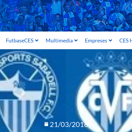
FutbaseCES
Multimedia
Empreses
CES H
21/03/2016