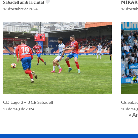
𝐒𝐚𝐛𝐚𝐝𝐞𝐥𝐥 𝐚𝐦𝐛 𝐥𝐚 𝐜𝐢𝐮𝐭𝐚𝐭
𝗠𝗜𝗥𝗔𝗥
16 d'octubre de 2024
16 d'octu
CD Lugo 3 – 3 CE Sabadell
CE Sabad
27 de maig de 2024
20 de mai
« A