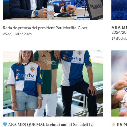
Roda de premsa del president Pau Morilla-Giner
𝗔𝗥𝗔 𝗠
2024/20
26 de juliol de 2025
17 d'octu
𝐀𝐑𝐀 𝐌𝐄́𝐒 𝐐𝐔𝐄 𝐌𝐀𝐈: 𝐥𝐚 𝐜𝐢𝐮𝐭𝐚𝐭 𝐚𝐦𝐛 𝐞𝐥 𝐒𝐚𝐛𝐚𝐝𝐞𝐥𝐥 𝐢 𝐞𝐥
𝗘́𝗦 