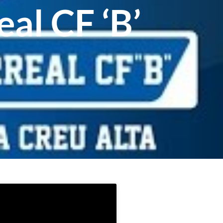
eal CF ‘B’