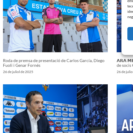
emm
tec
ide
neg
Roda de premsa de presentació de Carlos García, Diego
𝗔𝗥𝗔 𝗠
Fuoli i Genar Fornés
de socis
26 de juliol de 2025
26 de juli