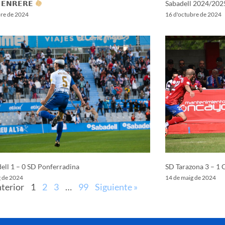
 𝗘𝗡𝗥𝗘𝗥𝗘
Sabadell 2024/202
bre de 2024
16 d'octubre de 2024
ell 1 – 0 SD Ponferradina
SD Tarazona 3 – 1 
g de 2024
14 de maig de 2024
nterior
1
2
3
…
99
Siguiente »