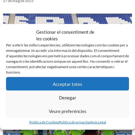
27 de maig de 2023
Gestionar el consentiment de
les cookies
Per a oferir les millors experiències, utilitzem tecnologies com les cookies per a
emmagatzemar i/o accedir a la informació del dispositiu. El consentiment
d'aquestes tecnologies ens permetrà processar dades com el comportament de
navegació o les identificacions úniques en aquest lloc. No consentir o retirar el
consentiment, pot afectar negativament unes certes característiques i
funcions.
Acceptar totes
UE Cornellà 1 – 0 CE Sabadell
20 de maig de 2023
Denegar
Veure preferències
Politica de Cookies
Politica de privacitat
Avis Legal