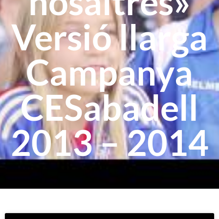
nosaltres»
Versió llarga
Campanya
CESabadell
2013 – 2014