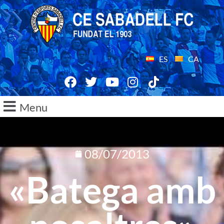
ES
CA
Menu
08/07/2013
«Batega amb