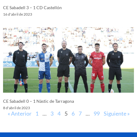
CE Sabadell 3 – 1 CD Castellón
16 d'abril de 2023
CE Sabadell 0 – 1 Nàstic de Tarragona
8 d'abril de 2023
« Anterior
1
…
3
4
5
6
7
…
99
Siguiente »