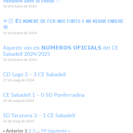
𝐒𝐚𝐛𝐚𝐝𝐞𝐥𝐥 𝐚𝐦𝐛 𝐥𝐚 𝐜𝐢𝐮𝐭𝐚𝐭 🤍
16 d'octubre de 2024
🫵🏻 𝗘́𝗦 𝗠𝗢𝗠𝗘𝗡𝗧 𝗗𝗘 𝗙𝗘𝗥-𝗡𝗢𝗦 𝗙𝗢𝗥𝗧𝗦 𝗜 𝗡𝗢 𝗠𝗜𝗥𝗔𝗥 𝗘𝗡𝗥𝗘𝗥𝗘
🧅
16 d'octubre de 2024
Aquests són els 𝗡𝗨́𝗠𝗘𝗥𝗢𝗦 𝗢𝗙𝗜𝗖𝗜𝗔𝗟𝗦 del CE
Sabadell 2024/2025
16 d'octubre de 2024
CD Lugo 3 – 3 CE Sabadell
27 de maig de 2024
CE Sabadell 1 – 0 SD Ponferradina
20 de maig de 2024
SD Tarazona 3 – 1 CE Sabadell
14 de maig de 2024
« Anterior
1
2
3
…
99
Siguiente »