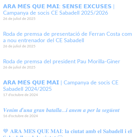
𝗔𝗥𝗔 𝗠𝗘́𝗦 𝗤𝗨𝗘 𝗠𝗔𝗜: 𝗦𝗘𝗡𝗦𝗘 𝗘𝗫𝗖𝗨𝗦𝗘𝗦 |
Campanya de socis CE Sabadell 2025/2026
26 de juliol de 2025
Roda de premsa de presentació de Ferran Costa com
a nou entrenador del CE Sabadell
26 de juliol de 2025
Roda de premsa del president Pau Morilla-Giner
26 de juliol de 2025
𝗔𝗥𝗔 𝗠𝗘́𝗦 𝗤𝗨𝗘 𝗠𝗔𝗜 | Campanya de socis CE
Sabadell 2024/2025
17 d'octubre de 2024
𝑽𝒆𝒏𝒊𝒎 𝒅’𝒖𝒏𝒂 𝒈𝒓𝒂𝒏 𝒃𝒂𝒕𝒂𝒍𝒍𝒂…𝒊 𝒂𝒏𝒆𝒎 𝒂 𝒑𝒆𝒓 𝒍𝒂 𝒔𝒆𝒈𝒖̈𝒆𝒏𝒕
16 d'octubre de 2024
💙 𝐀𝐑𝐀 𝐌𝐄́𝐒 𝐐𝐔𝐄 𝐌𝐀𝐈: 𝐥𝐚 𝐜𝐢𝐮𝐭𝐚𝐭 𝐚𝐦𝐛 𝐞𝐥 𝐒𝐚𝐛𝐚𝐝𝐞𝐥𝐥 𝐢 𝐞𝐥