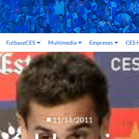
FutbaseCES
Multimedia
Empreses
CES H
11/11/2011