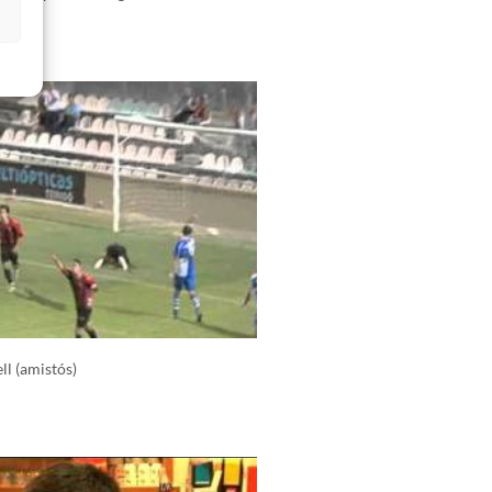
s
ll (amistós)