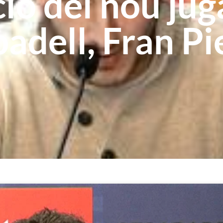
ió del nou jug
adell, Fran Pi