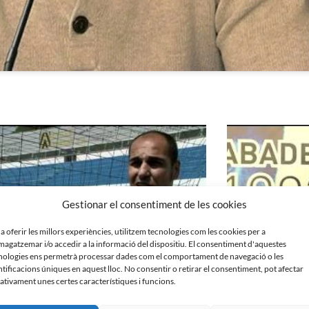
Gestionar el consentiment de les cookies
 a oferir les millors experiències, utilitzem tecnologies com les cookies per a
agatzemar i/o accedir a la informació del dispositiu. El consentiment d'aquestes
nologies ens permetrà processar dades com el comportament de navegació o les
ntificacions úniques en aquest lloc. No consentir o retirar el consentiment, pot afectar
ativament unes certes característiques i funcions.
rtínez i Jesús Olmo, els dos últims golejadors a
Roda de premsa prèv