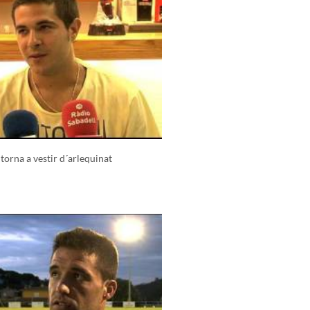
 torna a vestir d´arlequinat