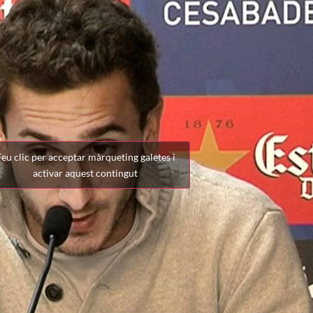
eu clic per acceptar màrqueting galetes i
activar aquest contingut