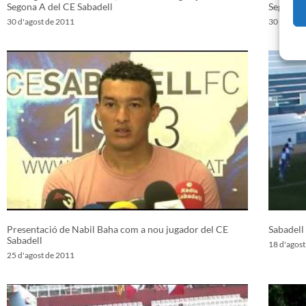
Segona A del CE Sabadell
Segona A
30 d'agost de 2011
30 d'agos
Presentació de Nabil Baha com a nou jugador del CE
Sabadell
Sabadell
18 d'agos
25 d'agost de 2011