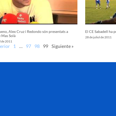
eno, Alex Cruz i Redondo són presentats a
El CE Sabadell ha p
e Mas Solà
28 de juliol de 2011
ol de 2011
erior
1
…
97
98
99
Siguiente »