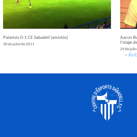
Palamós 0-1 CE Sabadell (amistós)
Aaron Bu
l’stage d
30 de juliol de 2011
29 de juli
« Ant