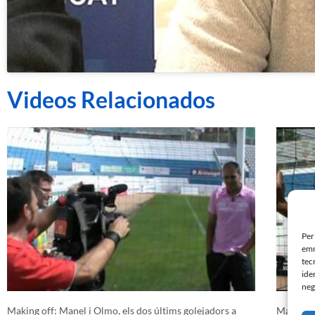
Videos Relacionados
Per
emm
tec
ide
neg
Making off: Manel i Olmo, els dos últims golejadors a
Manel Ma