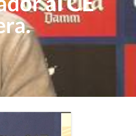
ador al CE
era.