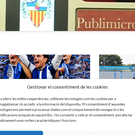
Gestionar el consentiment de les cookies
 a oferir les millors experiències, utilitzem tecnologies com les cookies per a
agatzemar i/o accedir a la informació del dispositiu. El consentiment d'aquestes
nologies ens permetrà processar dades com el comportament de navegació o les
ntificacions úniques en aquest lloc. No consentir o retirar el consentiment, pot afectar
ativament unes certes característiques i funcions.
́𝗦 𝗤𝗨𝗘 𝗠𝗔𝗜: 𝗦𝗘𝗡𝗦𝗘 𝗘𝗫𝗖𝗨𝗦𝗘𝗦 | Campanya
Roda de premsa de 