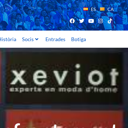
ES
CA
istòria
Socis
Entrades
Botiga