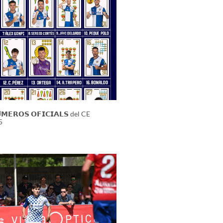
𝗠𝗘𝗥𝗢𝗦 𝗢𝗙𝗜𝗖𝗜𝗔𝗟𝗦 del CE
5