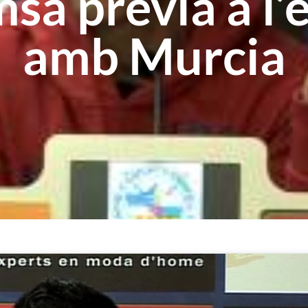
sa prèvia a l
amb Murcia