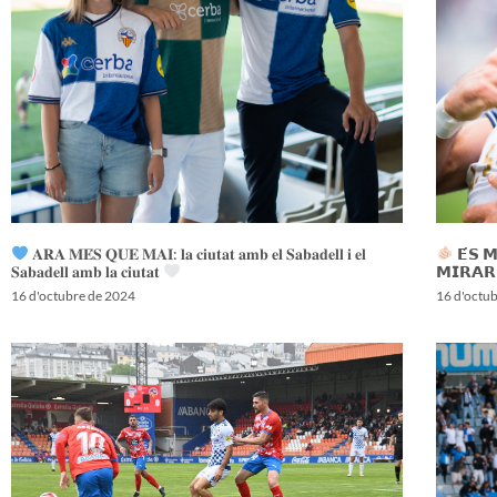
𝐀𝐑𝐀 𝐌𝐄́𝐒 𝐐𝐔𝐄 𝐌𝐀𝐈: 𝐥𝐚 𝐜𝐢𝐮𝐭𝐚𝐭 𝐚𝐦𝐛 𝐞𝐥 𝐒𝐚𝐛𝐚𝐝𝐞𝐥𝐥 𝐢 𝐞𝐥
𝗘́𝗦 
𝐒𝐚𝐛𝐚𝐝𝐞𝐥𝐥 𝐚𝐦𝐛 𝐥𝐚 𝐜𝐢𝐮𝐭𝐚𝐭
𝗠𝗜𝗥𝗔𝗥
16 d'octubre de 2024
16 d'octu