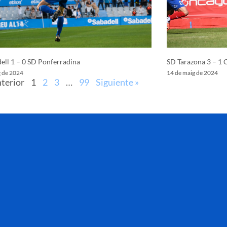
ell 1 – 0 SD Ponferradina
SD Tarazona 3 – 1 
g de 2024
14 de maig de 2024
nterior
1
2
3
…
99
Siguiente »