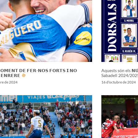
𝗢𝗠𝗘𝗡𝗧 𝗗𝗘 𝗙𝗘𝗥-𝗡𝗢𝗦 𝗙𝗢𝗥𝗧𝗦 𝗜 𝗡𝗢
Aquests són els 𝗡𝗨́
 𝗘𝗡𝗥𝗘𝗥𝗘
Sabadell 2024/202
bre de 2024
16 d'octubre de 2024