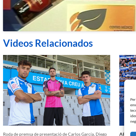
Videos Relacionados
Per
emm
tec
ide
neg
Roda de premsa de presentació de Carlos García, Diego
𝗔𝗥𝗔 𝗠