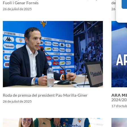
Fuoli i Genar Fornés
de socis
26 de juliol de 2025
26 de juli
Roda de premsa del president Pau Morilla-Giner
𝗔𝗥𝗔 𝗠
2024/20
26 de juliol de 2025
17 d'octu