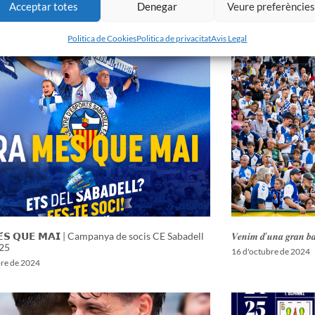
Acceptar totes
Denegar
Veure preferèncie
 CE Sabadell 2025/2026
nou entrenador del
ol de 2025
26 de juliol de 2025
Politica de Cookies
Politica de privacitat
Avis Legal
𝗘́𝗦 𝗤𝗨𝗘 𝗠𝗔𝗜 | Campanya de socis CE Sabadell
𝑽𝒆𝒏𝒊𝒎 𝒅’𝒖𝒏𝒂 𝒈𝒓𝒂𝒏 𝒃𝒂𝒕
25
16 d'octubre de 2024
bre de 2024