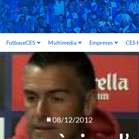
FutbaseCES
Multimedia
Empreses
CES H
08/12/2012