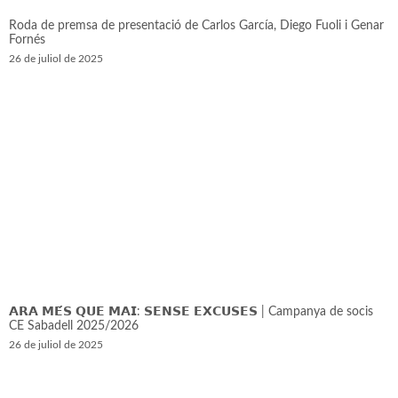
Roda de premsa de presentació de Carlos García, Diego Fuoli i Genar
Fornés
26 de juliol de 2025
𝗔𝗥𝗔 𝗠𝗘́𝗦 𝗤𝗨𝗘 𝗠𝗔𝗜: 𝗦𝗘𝗡𝗦𝗘 𝗘𝗫𝗖𝗨𝗦𝗘𝗦 | Campanya de socis
CE Sabadell 2025/2026
26 de juliol de 2025