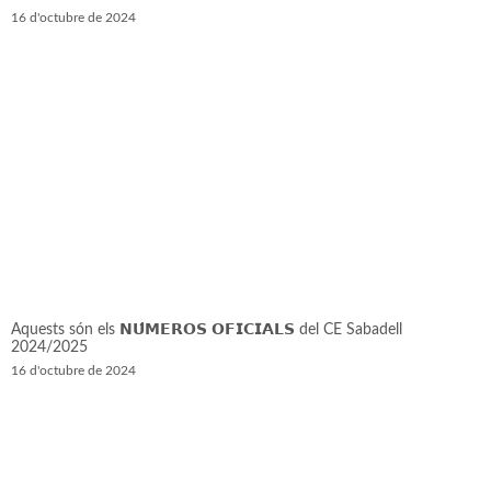
16 d'octubre de 2024
Aquests són els 𝗡𝗨́𝗠𝗘𝗥𝗢𝗦 𝗢𝗙𝗜𝗖𝗜𝗔𝗟𝗦 del CE Sabadell
2024/2025
16 d'octubre de 2024