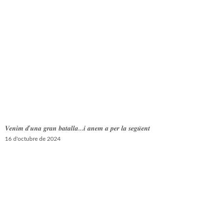
𝑽𝒆𝒏𝒊𝒎 𝒅’𝒖𝒏𝒂 𝒈𝒓𝒂𝒏 𝒃𝒂𝒕𝒂𝒍𝒍𝒂…𝒊 𝒂𝒏𝒆𝒎 𝒂 𝒑𝒆𝒓 𝒍𝒂 𝒔𝒆𝒈𝒖̈𝒆𝒏𝒕
16 d'octubre de 2024