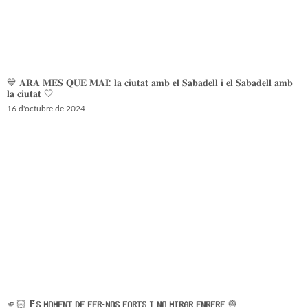
💙 𝐀𝐑𝐀 𝐌𝐄́𝐒 𝐐𝐔𝐄 𝐌𝐀𝐈: 𝐥𝐚 𝐜𝐢𝐮𝐭𝐚𝐭 𝐚𝐦𝐛 𝐞𝐥 𝐒𝐚𝐛𝐚𝐝𝐞𝐥𝐥 𝐢 𝐞𝐥 𝐒𝐚𝐛𝐚𝐝𝐞𝐥𝐥 𝐚𝐦𝐛
𝐥𝐚 𝐜𝐢𝐮𝐭𝐚𝐭 🤍
16 d'octubre de 2024
🫵🏻 𝗘́𝗦 𝗠𝗢𝗠𝗘𝗡𝗧 𝗗𝗘 𝗙𝗘𝗥-𝗡𝗢𝗦 𝗙𝗢𝗥𝗧𝗦 𝗜 𝗡𝗢 𝗠𝗜𝗥𝗔𝗥 𝗘𝗡𝗥𝗘𝗥𝗘 🧅