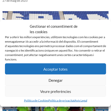
27 de maig de 2023
Gestionar el consentiment de
les cookies
Per a oferir les millors experiències, utilitzem tecnologies com les cookies per a
emmagatzemar i/o accedir a la informació del dispositiu. El consentiment
d'aquestes tecnologies ens permetrà processar dades com el comportament de
navegació o les identificacions úniques en aquest lloc. No consentir o retirar el
consentiment, pot afectar negativament unes certes característiques i
funcions.
Acceptar totes
UE Cornellà 1 – 0 CE Sabadell
20 de maig de 2023
Denegar
Veure preferències
Politica de Cookies
Politica de privacitat
Avis Legal