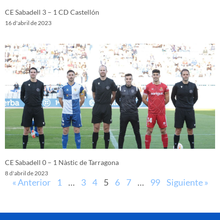
CE Sabadell 3 – 1 CD Castellón
16 d'abril de 2023
CE Sabadell 0 – 1 Nàstic de Tarragona
8 d'abril de 2023
« Anterior
1
…
3
4
5
6
7
…
99
Siguiente »