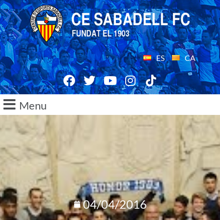
ES
CA
Menu
04/04/2016