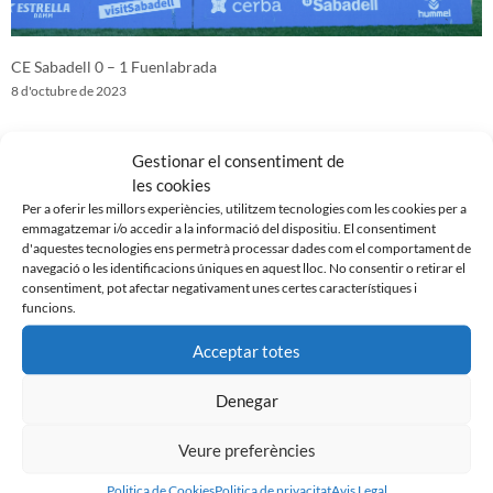
CE Sabadell 0 – 1 Fuenlabrada
8 d'octubre de 2023
Gestionar el consentiment de
les cookies
Per a oferir les millors experiències, utilitzem tecnologies com les cookies per a
emmagatzemar i/o accedir a la informació del dispositiu. El consentiment
d'aquestes tecnologies ens permetrà processar dades com el comportament de
navegació o les identificacions úniques en aquest lloc. No consentir o retirar el
consentiment, pot afectar negativament unes certes característiques i
funcions.
Acceptar totes
Denegar
CE Sabadell 3 – 0 Sestao River
1 d'octubre de 2023
Veure preferències
Politica de Cookies
Politica de privacitat
Avis Legal