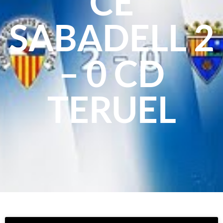
CE
SABADELL 2
– 0 CD
TERUEL