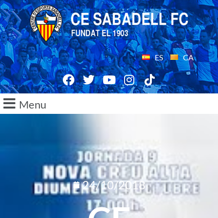
ES
CA
Menu
24/10/2018