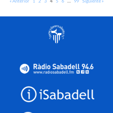
« Anterior
1
2
3
4
5
6
…
99
Siguiente »