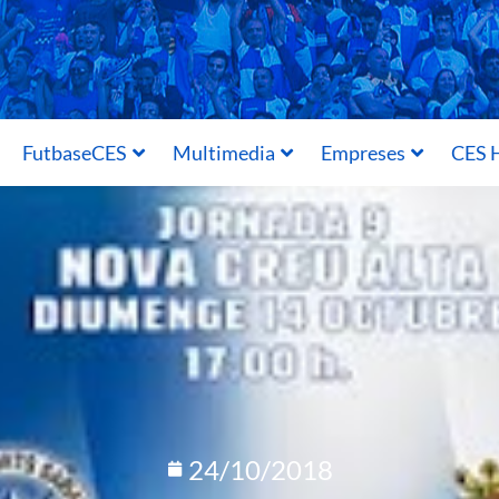
FutbaseCES
Multimedia
Empreses
CES H
24/10/2018