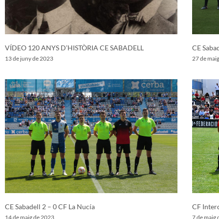
VÍDEO 120 ANYS D’HISTÒRIA CE SABADELL
CE Sabad
13 de juny de 2023
27 de mai
CE Sabadell 2 – 0 CF La Nucía
CF Inter
14 de maig de 2023
7 de maig