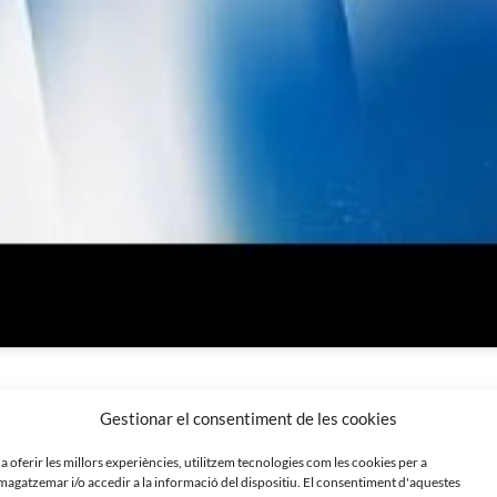
Gestionar el consentiment de les cookies
 a oferir les millors experiències, utilitzem tecnologies com les cookies per a
agatzemar i/o accedir a la informació del dispositiu. El consentiment d'aquestes