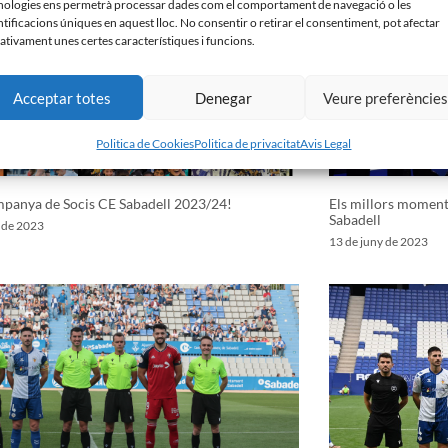
nologies ens permetrà processar dades com el comportament de navegació o les
ntificacions úniques en aquest lloc. No consentir o retirar el consentiment, pot afectar
ativament unes certes característiques i funcions.
Acceptar totes
Denegar
Veure preferèncie
Politica de Cookies
Politica de privacitat
Avis Legal
panya de Socis CE Sabadell 2023/24!
Els millors moments
Sabadell
y de 2023
13 de juny de 2023