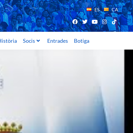
ES
CA
istòria
Socis
Entrades
Botiga