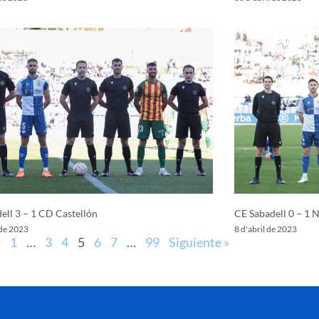
ell 3 – 1 CD Castellón
CE Sabadell 0 – 1 N
 de 2023
8 d'abril de 2023
r
1
…
3
4
5
6
7
…
99
Siguiente »