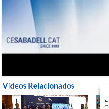
Videos Relacionados
Per
emm