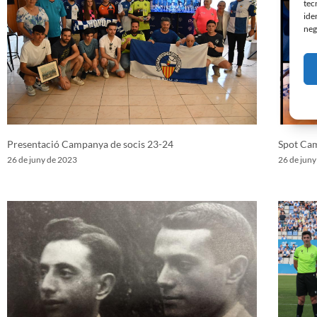
tec
ide
neg
Presentació Campanya de socis 23-24
Spot Cam
26 de juny de 2023
26 de jun