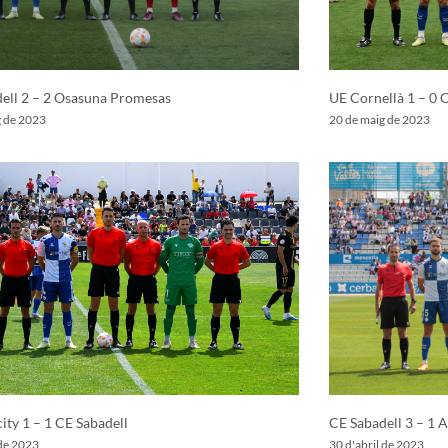
ell 2 – 2 Osasuna Promesas
UE Cornellà 1 – 0 
g de 2023
20 de maig de 2023
city 1 – 1 CE Sabadell
CE Sabadell 3 – 1 A
 de 2023
30 d'abril de 2023