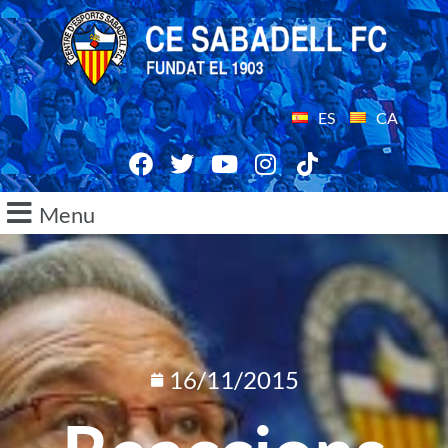
ES
CA
Menu
16/11/2015