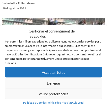
Sabadell 2 0 Badalona
18 d'agost de 2011
Gestionar el consentiment de
les cookies
Per a oferir les millors experiències, utilitzem tecnologies com les cookies per a
emmagatzemar i/o accedir a la informació del dispositiu. El consentiment
d'aquestes tecnologies ens permetrà processar dades com el comportament de
navegació o les identificacions úniques en aquest lloc. No consentir o retirar el
consentiment, pot afectar negativament unes certes característiques i
funcions.
Acceptar totes
Reus 1-0 CE Sabadell (amistós)
11 d'agost de 2011
Denegar
Veure preferències
Politica de Cookies
Politica de privacitat
Avis Legal