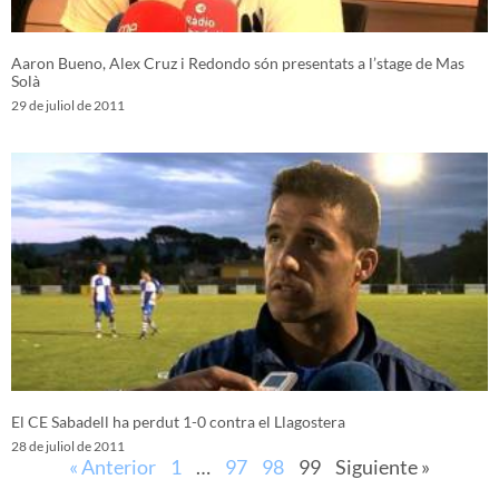
Aaron Bueno, Alex Cruz i Redondo són presentats a l’stage de Mas
Solà
29 de juliol de 2011
El CE Sabadell ha perdut 1-0 contra el Llagostera
28 de juliol de 2011
« Anterior
1
…
97
98
99
Siguiente »