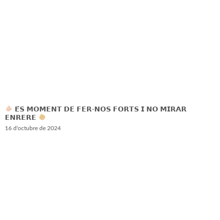
𝗘́𝗦 𝗠𝗢𝗠𝗘𝗡𝗧 𝗗𝗘 𝗙𝗘𝗥-𝗡𝗢𝗦 𝗙𝗢𝗥𝗧𝗦 𝗜 𝗡𝗢 𝗠𝗜𝗥𝗔𝗥
𝗘𝗡𝗥𝗘𝗥𝗘
16 d'octubre de 2024