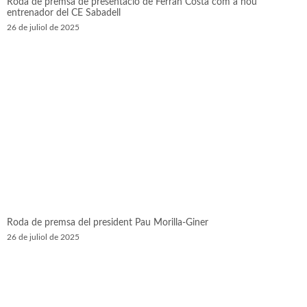
Roda de premsa de presentació de Ferran Costa com a nou
entrenador del CE Sabadell
26 de juliol de 2025
Roda de premsa del president Pau Morilla-Giner
26 de juliol de 2025