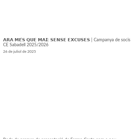
𝗔𝗥𝗔 𝗠𝗘́𝗦 𝗤𝗨𝗘 𝗠𝗔𝗜: 𝗦𝗘𝗡𝗦𝗘 𝗘𝗫𝗖𝗨𝗦𝗘𝗦 | Campanya de socis
CE Sabadell 2025/2026
26 de juliol de 2025