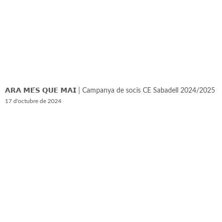
𝗔𝗥𝗔 𝗠𝗘́𝗦 𝗤𝗨𝗘 𝗠𝗔𝗜 | Campanya de socis CE Sabadell 2024/2025
17 d'octubre de 2024