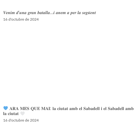
𝑽𝒆𝒏𝒊𝒎 𝒅’𝒖𝒏𝒂 𝒈𝒓𝒂𝒏 𝒃𝒂𝒕𝒂𝒍𝒍𝒂…𝒊 𝒂𝒏𝒆𝒎 𝒂 𝒑𝒆𝒓 𝒍𝒂 𝒔𝒆𝒈𝒖̈𝒆𝒏𝒕
16 d'octubre de 2024
𝐀𝐑𝐀 𝐌𝐄́𝐒 𝐐𝐔𝐄 𝐌𝐀𝐈: 𝐥𝐚 𝐜𝐢𝐮𝐭𝐚𝐭 𝐚𝐦𝐛 𝐞𝐥 𝐒𝐚𝐛𝐚𝐝𝐞𝐥𝐥 𝐢 𝐞𝐥 𝐒𝐚𝐛𝐚𝐝𝐞𝐥𝐥 𝐚𝐦𝐛
𝐥𝐚 𝐜𝐢𝐮𝐭𝐚𝐭
16 d'octubre de 2024