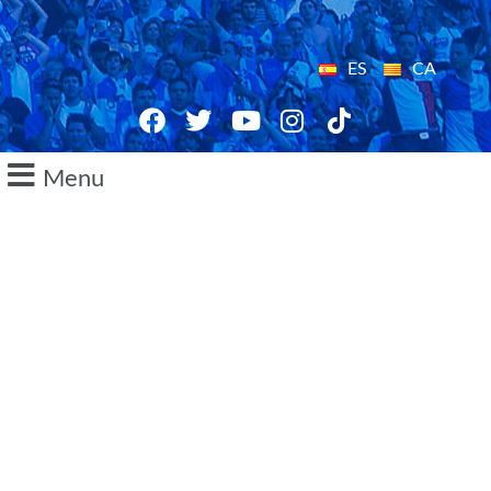
ES
CA
Menu
02/12/2014
Presentació
del futbol