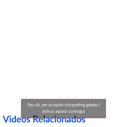
base del CE
Sabadell
2014
Feu clic per acceptar màrqueting galetes i
activar aquest contingut
Videos Relacionados