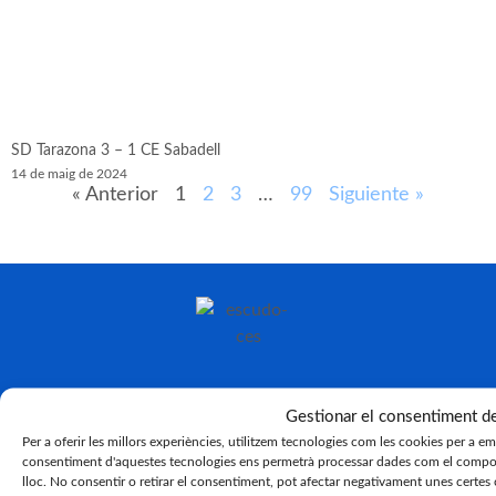
SD Tarazona 3 – 1 CE Sabadell
14 de maig de 2024
« Anterior
1
2
3
…
99
Siguiente »
Gestionar el consentiment d
Per a oferir les millors experiències, utilitzem tecnologies com les cookies per a e
consentiment d'aquestes tecnologies ens permetrà processar dades com el compor
lloc. No consentir o retirar el consentiment, pot afectar negativament unes certes 