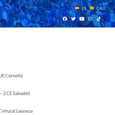
ES
CA
 UE Cornellà
– 2 CE Sabadell
 Cultural Leonesa