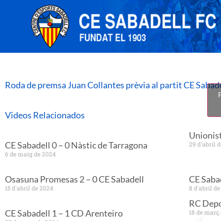
Roda de premsa Juan Collantes prèvia al partit CE Sabad
F
Videos Relacionados
Unionist
CE Sabadell 0 – 0 Nàstic de Tarragona
29 d'abril 
6 de maig de 2024
Osasuna Promesas 2 – 0 CE Sabadell
CE Sabad
15 d'abril de 2024
8 d'abril d
RC Depor
CE Sabadell 1 – 1 CD Arenteiro
18 de març