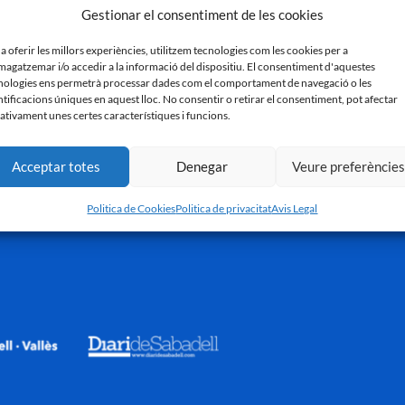
11 de març de 2024
Gestionar el consentiment de les cookies
ell 1 – 0 Real Unión
Real Sociedad ‘B’ 
 a oferir les millors experiències, utilitzem tecnologies com les cookies per a
r de 2024
17 de febrer de 2024
agatzemar i/o accedir a la informació del dispositiu. El consentiment d'aquestes
nologies ens permetrà processar dades com el comportament de navegació o les
ntificacions úniques en aquest lloc. No consentir o retirar el consentiment, pot afectar
ativament unes certes característiques i funcions.
Acceptar totes
Denegar
Veure preferèncie
Politica de Cookies
Politica de privacitat
Avis Legal