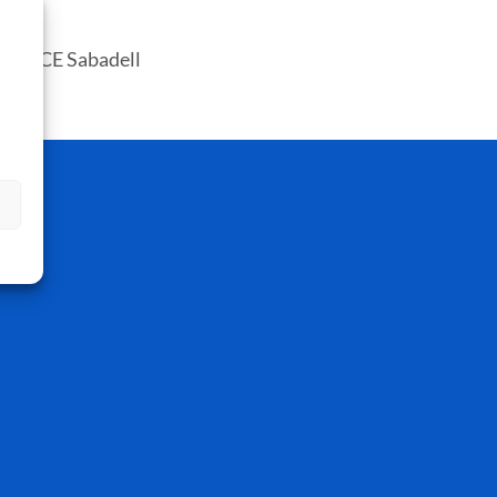
0 – 1 CE Sabadell
s