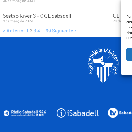
25 de març de 2024
Sestao River 3 – 0 CE Sabadell
CE Sabad
Per
3 de març de 2024
24 de febre
emm
tec
« Anterior
1
2
3
4
…
99
Siguiente »
ide
neg