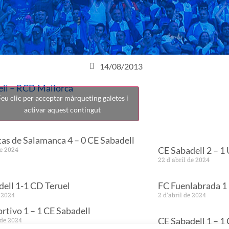
14/08/2013
ell – RCD Mallorca
eu clic per acceptar màrqueting galetes i
activar aquest contingut
as de Salamanca 4 – 0 CE Sabadell
CE Sabadell 2 – 1
de 2024
22 d'abril de 2024
ell 1-1 CD Teruel
FC Fuenlabrada 1 
e 2024
2 d'abril de 2024
tivo 1 – 1 CE Sabadell
CE Sabadell 1 – 1
 de 2024