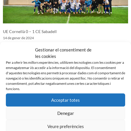
UE Cornellà 0 – 1 CE Sabadell
14 de gener de 2024
Gestionar el consentiment de
les cookies
Per a oferir les millors experiències, utilitzem tecnologies com les cookies per a
emmagatzemar i/o accedir a la informació del dispositiu. El consentiment
d'aquestes tecnologies ens permetrà processar dades com el comportament de
navegació o les identificacions úniques en aquest lloc. No consentir o retirar el
consentiment, pot afectar negativament unes certes característiques i
funcions.
Acceptar totes
Denegar
CE Sabadell 3 – 1 SD Tarazona
Veure preferències
4 de gener de 2024