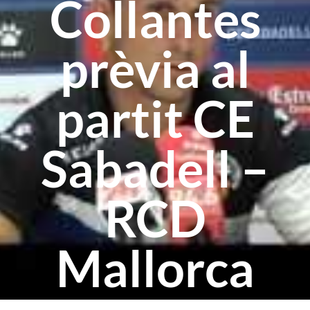
Collantes
prèvia al
partit CE
Sabadell –
RCD
Mallorca