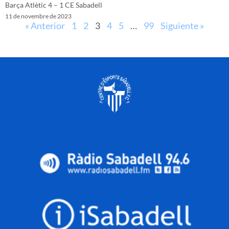
Barça Atlètic 4 – 1 CE Sabadell
11 de novembre de 2023
« Anterior
1
2
3
4
5
…
99
Siguiente »