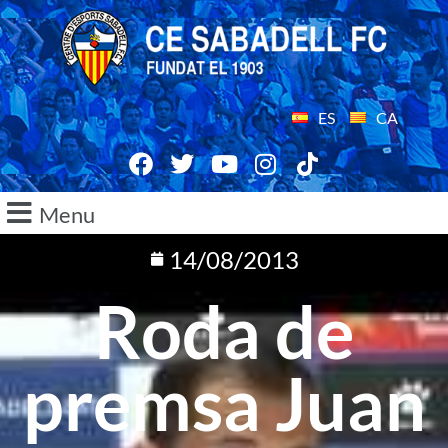
ES
CA
Menu
14/08/2013
Roda de
premsa Juan