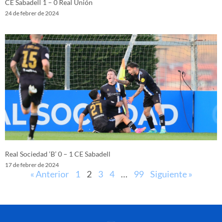
CE Sabadell 1 – 0 Real Unión
24 de febrer de 2024
Real Sociedad ‘B’ 0 – 1 CE Sabadell
17 de febrer de 2024
« Anterior
1
2
3
4
…
99
Siguiente »