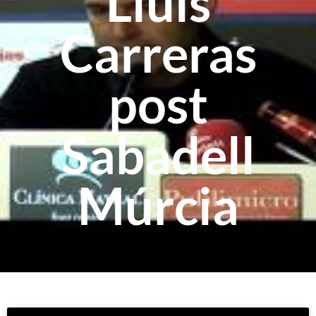
Lluís
Carreras
post
Sabadell
Múrcia