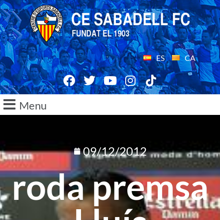
ES
CA
Menu
09/12/2012
roda premsa