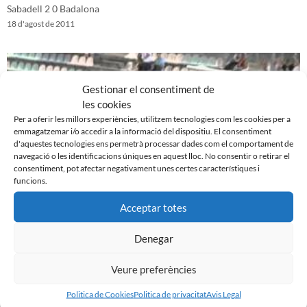
Sabadell 2 0 Badalona
18 d'agost de 2011
Gestionar el consentiment de
les cookies
Per a oferir les millors experiències, utilitzem tecnologies com les cookies per a
emmagatzemar i/o accedir a la informació del dispositiu. El consentiment
d'aquestes tecnologies ens permetrà processar dades com el comportament de
navegació o les identificacions úniques en aquest lloc. No consentir o retirar el
consentiment, pot afectar negativament unes certes característiques i
funcions.
Acceptar totes
Reus 1-0 CE Sabadell (amistós)
11 d'agost de 2011
Denegar
Veure preferències
Politica de Cookies
Politica de privacitat
Avis Legal