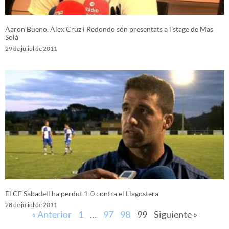
Aaron Bueno, Alex Cruz i Redondo són presentats a l’stage de Mas
Solà
29 de juliol de 2011
El CE Sabadell ha perdut 1-0 contra el Llagostera
28 de juliol de 2011
« Anterior
1
…
97
98
99
Siguiente »