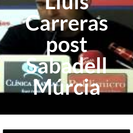
Lluís
Carreras
post
Sabadell
Múrcia