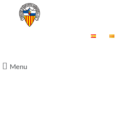
ES
CA
Menu
07/09/2015