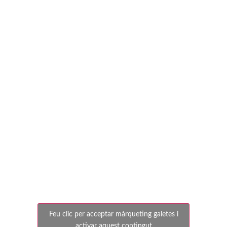
UE. Cornellà
3-2 CE.
Sabadell
Feu clic per acceptar màrqueting galetes i
activar aquest contingut