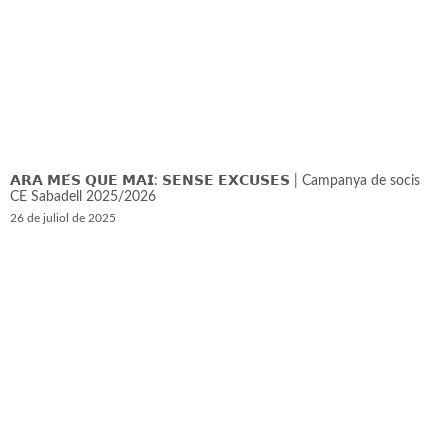
𝗔𝗥𝗔 𝗠𝗘́𝗦 𝗤𝗨𝗘 𝗠𝗔𝗜: 𝗦𝗘𝗡𝗦𝗘 𝗘𝗫𝗖𝗨𝗦𝗘𝗦 | Campanya de socis
CE Sabadell 2025/2026
26 de juliol de 2025