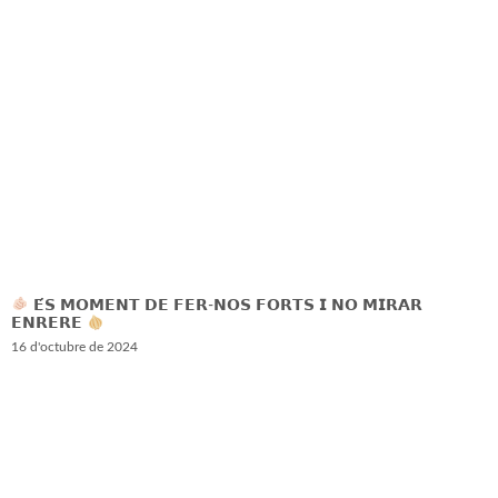
𝗘́𝗦 𝗠𝗢𝗠𝗘𝗡𝗧 𝗗𝗘 𝗙𝗘𝗥-𝗡𝗢𝗦 𝗙𝗢𝗥𝗧𝗦 𝗜 𝗡𝗢 𝗠𝗜𝗥𝗔𝗥
𝗘𝗡𝗥𝗘𝗥𝗘
16 d'octubre de 2024