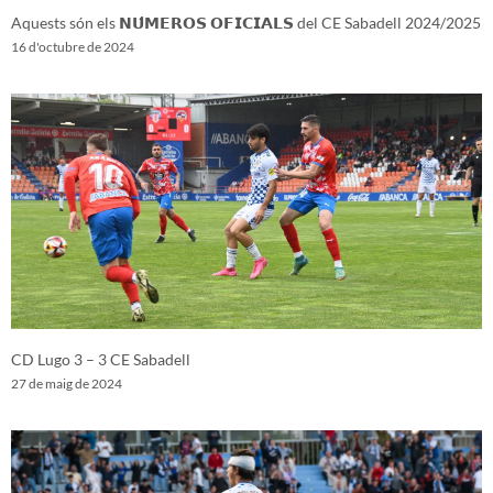
Aquests són els 𝗡𝗨́𝗠𝗘𝗥𝗢𝗦 𝗢𝗙𝗜𝗖𝗜𝗔𝗟𝗦 del CE Sabadell 2024/2025
16 d'octubre de 2024
CD Lugo 3 – 3 CE Sabadell
27 de maig de 2024