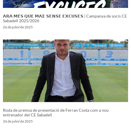
𝗔𝗥𝗔 𝗠𝗘́𝗦 𝗤𝗨𝗘 𝗠𝗔𝗜: 𝗦𝗘𝗡𝗦𝗘 𝗘𝗫𝗖𝗨𝗦𝗘𝗦 | Campanya de socis CE
Sabadell 2025/2026
26 de juliol de 2025
Roda de premsa de presentació de Ferran Costa com a nou
entrenador del CE Sabadell
26 de juliol de 2025