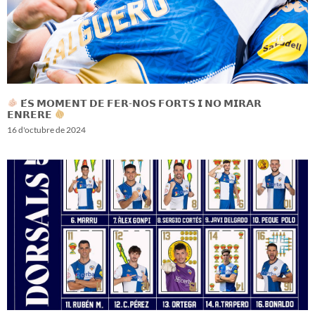
𝗘́𝗦 𝗠𝗢𝗠𝗘𝗡𝗧 𝗗𝗘 𝗙𝗘𝗥-𝗡𝗢𝗦 𝗙𝗢𝗥𝗧𝗦 𝗜 𝗡𝗢 𝗠𝗜𝗥𝗔𝗥
𝗘𝗡𝗥𝗘𝗥𝗘
16 d'octubre de 2024