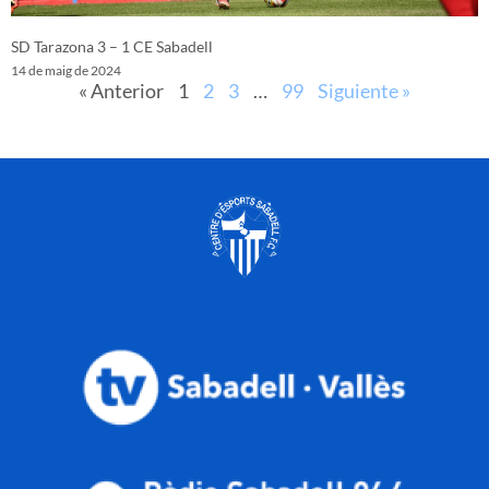
SD Tarazona 3 – 1 CE Sabadell
14 de maig de 2024
« Anterior
1
2
3
…
99
Siguiente »