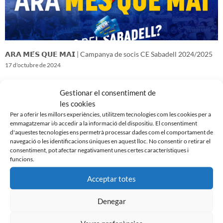
𝗔𝗥𝗔 𝗠𝗘́𝗦 𝗤𝗨𝗘 𝗠𝗔𝗜 | Campanya de socis CE Sabadell 2024/2025
17 d'octubre de 2024
Gestionar el consentiment de
les cookies
Per a oferir les millors experiències, utilitzem tecnologies com les cookies per a
emmagatzemar i/o accedir a la informació del dispositiu. El consentiment
d'aquestes tecnologies ens permetrà processar dades com el comportament de
navegació o les identificacions úniques en aquest lloc. No consentir o retirar el
consentiment, pot afectar negativament unes certes característiques i
funcions.
Acceptar totes
Denegar
𝑽𝒆𝒏𝒊𝒎 𝒅’𝒖𝒏𝒂 𝒈𝒓𝒂𝒏 𝒃𝒂𝒕𝒂𝒍𝒍𝒂…𝒊 𝒂𝒏𝒆𝒎 𝒂 𝒑𝒆𝒓 𝒍𝒂 𝒔𝒆𝒈𝒖̈𝒆𝒏𝒕
16 d'octubre de 2024