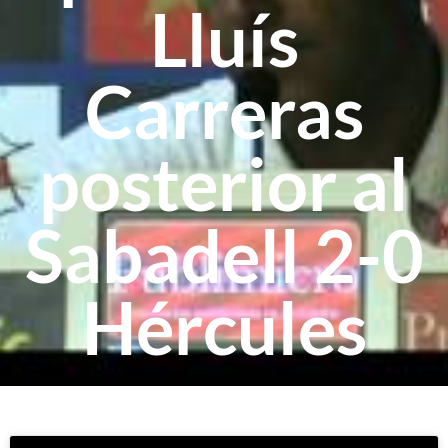
Lluís
Carreras
posterior al
Sabadell 2-0
Hércules