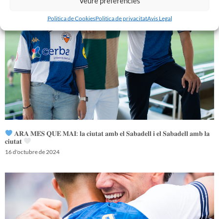
Veure preferències
Politica de Cookies
Politica de privacitat
Avis Legal
𝐀𝐑𝐀 𝐌𝐄́𝐒 𝐐𝐔𝐄 𝐌𝐀𝐈: 𝐥𝐚 𝐜𝐢𝐮𝐭𝐚𝐭 𝐚𝐦𝐛 𝐞𝐥 𝐒𝐚𝐛𝐚𝐝𝐞𝐥𝐥 𝐢 𝐞𝐥 𝐒𝐚𝐛𝐚𝐝𝐞𝐥𝐥 𝐚𝐦𝐛 𝐥𝐚
𝐜𝐢𝐮𝐭𝐚𝐭
16 d'octubre de 2024