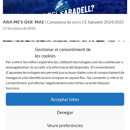
𝗔𝗥𝗔 𝗠𝗘́𝗦 𝗤𝗨𝗘 𝗠𝗔𝗜 | Campanya de socis CE Sabadell 2024/2025
17 d'octubre de 2024
Gestionar el consentiment de
les cookies
Per a oferir les millors experiències, utilitzem tecnologies com les cookies per a
emmagatzemar i/o accedir a la informació del dispositiu. El consentiment
d'aquestes tecnologies ens permetrà processar dades com el comportament de
navegació o les identificacions úniques en aquest lloc. No consentir o retirar el
consentiment, pot afectar negativament unes certes característiques i
funcions.
Acceptar totes
𝑽𝒆𝒏𝒊𝒎 𝒅’𝒖𝒏𝒂 𝒈𝒓𝒂𝒏 𝒃𝒂𝒕𝒂𝒍𝒍𝒂…𝒊 𝒂𝒏𝒆𝒎 𝒂 𝒑𝒆𝒓 𝒍𝒂 𝒔𝒆𝒈𝒖̈𝒆𝒏𝒕
Denegar
16 d'octubre de 2024
Veure preferències