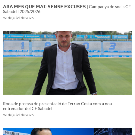
𝗔𝗥𝗔 𝗠𝗘́𝗦 𝗤𝗨𝗘 𝗠𝗔𝗜: 𝗦𝗘𝗡𝗦𝗘 𝗘𝗫𝗖𝗨𝗦𝗘𝗦 | Campanya de socis CE
Sabadell 2025/2026
26 de juliol de 2025
Roda de premsa de presentació de Ferran Costa com a nou
entrenador del CE Sabadell
26 de juliol de 2025