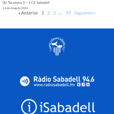
SD Tarazona 3 – 1 CE Sabadell
14 de maig de 2024
« Anterior
1
2
3
…
99
Siguiente »