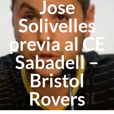
Jose
Solivelles
previa al CE
Sabadell –
Bristol
Rovers