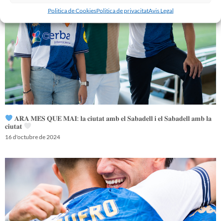
Politica de Cookies
Politica de privacitat
Avis Legal
𝐀𝐑𝐀 𝐌𝐄́𝐒 𝐐𝐔𝐄 𝐌𝐀𝐈: 𝐥𝐚 𝐜𝐢𝐮𝐭𝐚𝐭 𝐚𝐦𝐛 𝐞𝐥 𝐒𝐚𝐛𝐚𝐝𝐞𝐥𝐥 𝐢 𝐞𝐥 𝐒𝐚𝐛𝐚𝐝𝐞𝐥𝐥 𝐚𝐦𝐛 𝐥𝐚
𝐜𝐢𝐮𝐭𝐚𝐭
16 d'octubre de 2024