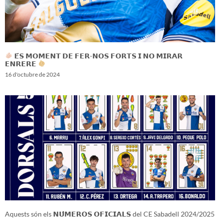
𝗘́𝗦 𝗠𝗢𝗠𝗘𝗡𝗧 𝗗𝗘 𝗙𝗘𝗥-𝗡𝗢𝗦 𝗙𝗢𝗥𝗧𝗦 𝗜 𝗡𝗢 𝗠𝗜𝗥𝗔𝗥
𝗘𝗡𝗥𝗘𝗥𝗘
16 d'octubre de 2024
Aquests són els 𝗡𝗨́𝗠𝗘𝗥𝗢𝗦 𝗢𝗙𝗜𝗖𝗜𝗔𝗟𝗦 del CE Sabadell 2024/2025