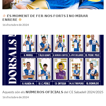
𝗘́𝗦 𝗠𝗢𝗠𝗘𝗡𝗧 𝗗𝗘 𝗙𝗘𝗥-𝗡𝗢𝗦 𝗙𝗢𝗥𝗧𝗦 𝗜 𝗡𝗢 𝗠𝗜𝗥𝗔𝗥
𝗘𝗡𝗥𝗘𝗥𝗘
16 d'octubre de 2024
Aquests són els 𝗡𝗨́𝗠𝗘𝗥𝗢𝗦 𝗢𝗙𝗜𝗖𝗜𝗔𝗟𝗦 del CE Sabadell 2024/2025
16 d'octubre de 2024