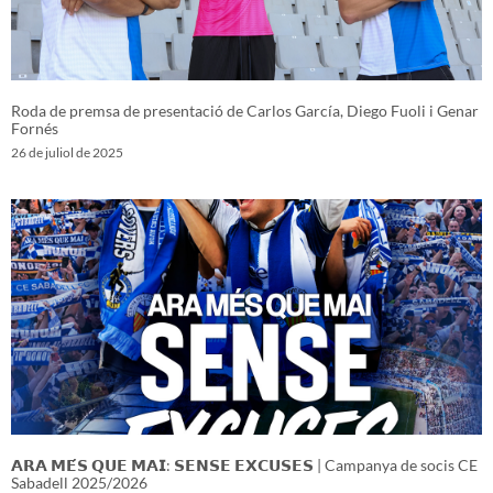
Roda de premsa de presentació de Carlos García, Diego Fuoli i Genar
Fornés
26 de juliol de 2025
𝗔𝗥𝗔 𝗠𝗘́𝗦 𝗤𝗨𝗘 𝗠𝗔𝗜: 𝗦𝗘𝗡𝗦𝗘 𝗘𝗫𝗖𝗨𝗦𝗘𝗦 | Campanya de socis CE
Sabadell 2025/2026