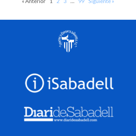
« Anterior
1
2
3
…
99
Siguiente »