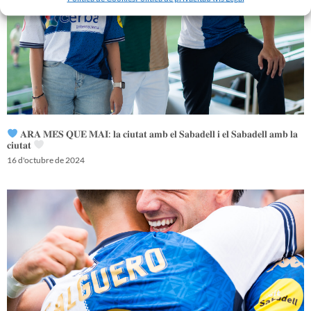
𝐀𝐑𝐀 𝐌𝐄́𝐒 𝐐𝐔𝐄 𝐌𝐀𝐈: 𝐥𝐚 𝐜𝐢𝐮𝐭𝐚𝐭 𝐚𝐦𝐛 𝐞𝐥 𝐒𝐚𝐛𝐚𝐝𝐞𝐥𝐥 𝐢 𝐞𝐥 𝐒𝐚𝐛𝐚𝐝𝐞𝐥𝐥 𝐚𝐦𝐛 𝐥𝐚
𝐜𝐢𝐮𝐭𝐚𝐭
16 d'octubre de 2024