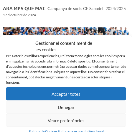
𝗔𝗥𝗔 𝗠𝗘́𝗦 𝗤𝗨𝗘 𝗠𝗔𝗜 | Campanya de socis CE Sabadell 2024/2025
17 d'octubre de 2024
Gestionar el consentiment de
les cookies
Per a oferir les millors experiències, utilitzem tecnologies com les cookies per a
emmagatzemar i/o accedir a la informació del dispositiu. El consentiment
d'aquestes tecnologies ens permetrà processar dades com el comportament de
navegació o les identificacions úniques en aquest lloc. No consentir o retirar el
consentiment, pot afectar negativament unes certes característiques i
funcions.
Acceptar totes
𝑽𝒆𝒏𝒊𝒎 𝒅’𝒖𝒏𝒂 𝒈𝒓𝒂𝒏 𝒃𝒂𝒕𝒂𝒍𝒍𝒂…𝒊 𝒂𝒏𝒆𝒎 𝒂 𝒑𝒆𝒓 𝒍𝒂 𝒔𝒆𝒈𝒖̈𝒆𝒏𝒕
16 d'octubre de 2024
Denegar
Veure preferències
Politica de Cookies
Politica de privacitat
Avis Legal