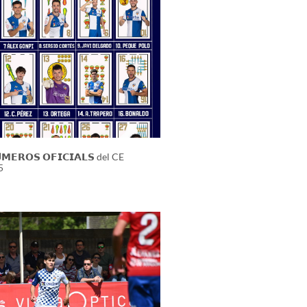
𝗠𝗘𝗥𝗢𝗦 𝗢𝗙𝗜𝗖𝗜𝗔𝗟𝗦 del CE
5