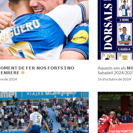
𝗢𝗠𝗘𝗡𝗧 𝗗𝗘 𝗙𝗘𝗥-𝗡𝗢𝗦 𝗙𝗢𝗥𝗧𝗦 𝗜 𝗡𝗢
Aquests són els 𝗡𝗨́
 𝗘𝗡𝗥𝗘𝗥𝗘
Sabadell 2024/202
bre de 2024
16 d'octubre de 2024