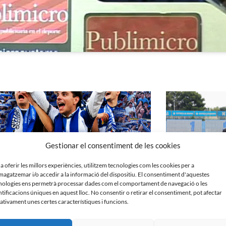
Gestionar el consentiment de les cookies
 a oferir les millors experiències, utilitzem tecnologies com les cookies per a
agatzemar i/o accedir a la informació del dispositiu. El consentiment d'aquestes
nologies ens permetrà processar dades com el comportament de navegació o les
ntificacions úniques en aquest lloc. No consentir o retirar el consentiment, pot afectar
ativament unes certes característiques i funcions.
́𝗦 𝗤𝗨𝗘 𝗠𝗔𝗜: 𝗦𝗘𝗡𝗦𝗘 𝗘𝗫𝗖𝗨𝗦𝗘𝗦 | Campanya
Roda de premsa de 