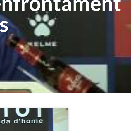
’enfrontament
s