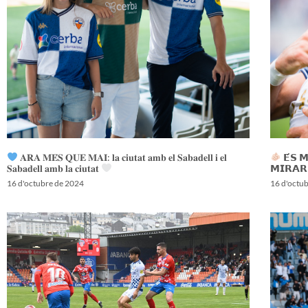
𝐀𝐑𝐀 𝐌𝐄́𝐒 𝐐𝐔𝐄 𝐌𝐀𝐈: 𝐥𝐚 𝐜𝐢𝐮𝐭𝐚𝐭 𝐚𝐦𝐛 𝐞𝐥 𝐒𝐚𝐛𝐚𝐝𝐞𝐥𝐥 𝐢 𝐞𝐥
𝗘́𝗦 
𝐒𝐚𝐛𝐚𝐝𝐞𝐥𝐥 𝐚𝐦𝐛 𝐥𝐚 𝐜𝐢𝐮𝐭𝐚𝐭
𝗠𝗜𝗥𝗔𝗥
16 d'octubre de 2024
16 d'octu