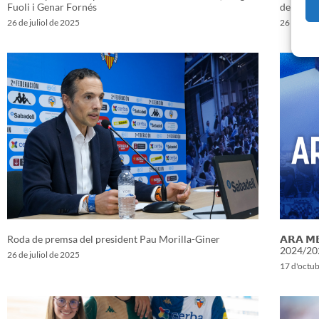
Fuoli i Genar Fornés
de socis
26 de juliol de 2025
26 de juli
Roda de premsa del president Pau Morilla-Giner
𝗔𝗥𝗔 𝗠
2024/20
26 de juliol de 2025
17 d'octu