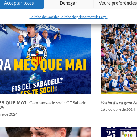
Acceptar totes
Denegar
Veure preferèncie
 CE Sabadell 2025/2026
nou entrenador del
ol de 2025
26 de juliol de 2025
Politica de Cookies
Politica de privacitat
Avis Legal
𝗘́𝗦 𝗤𝗨𝗘 𝗠𝗔𝗜 | Campanya de socis CE Sabadell
𝑽𝒆𝒏𝒊𝒎 𝒅’𝒖𝒏𝒂 𝒈𝒓𝒂𝒏 𝒃𝒂𝒕
25
16 d'octubre de 2024
bre de 2024