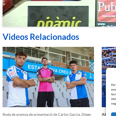
Videos Relacionados
Per
emm
tec
ide
neg
Roda de premsa de presentació de Carlos García, Diego
𝗔𝗥𝗔 𝗠