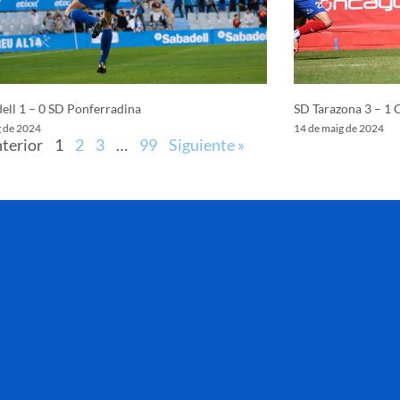
ell 1 – 0 SD Ponferradina
SD Tarazona 3 – 1 
g de 2024
14 de maig de 2024
nterior
1
2
3
…
99
Siguiente »