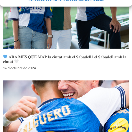
𝐀𝐑𝐀 𝐌𝐄́𝐒 𝐐𝐔𝐄 𝐌𝐀𝐈: 𝐥𝐚 𝐜𝐢𝐮𝐭𝐚𝐭 𝐚𝐦𝐛 𝐞𝐥 𝐒𝐚𝐛𝐚𝐝𝐞𝐥𝐥 𝐢 𝐞𝐥 𝐒𝐚𝐛𝐚𝐝𝐞𝐥𝐥 𝐚𝐦𝐛 𝐥𝐚
𝐜𝐢𝐮𝐭𝐚𝐭
16 d'octubre de 2024