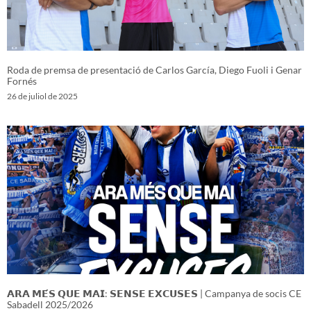
Roda de premsa de presentació de Carlos García, Diego Fuoli i Genar
Fornés
26 de juliol de 2025
𝗔𝗥𝗔 𝗠𝗘́𝗦 𝗤𝗨𝗘 𝗠𝗔𝗜: 𝗦𝗘𝗡𝗦𝗘 𝗘𝗫𝗖𝗨𝗦𝗘𝗦 | Campanya de socis CE
Sabadell 2025/2026