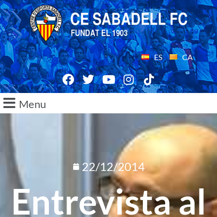
ES
CA
Menu
22/12/2014
Entrevista al