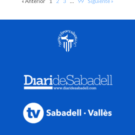
« Anterior
1
2
3
…
99
Siguiente »