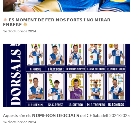
𝗘́𝗦 𝗠𝗢𝗠𝗘𝗡𝗧 𝗗𝗘 𝗙𝗘𝗥-𝗡𝗢𝗦 𝗙𝗢𝗥𝗧𝗦 𝗜 𝗡𝗢 𝗠𝗜𝗥𝗔𝗥
𝗘𝗡𝗥𝗘𝗥𝗘
16 d'octubre de 2024
Aquests són els 𝗡𝗨́𝗠𝗘𝗥𝗢𝗦 𝗢𝗙𝗜𝗖𝗜𝗔𝗟𝗦 del CE Sabadell 2024/2025
16 d'octubre de 2024