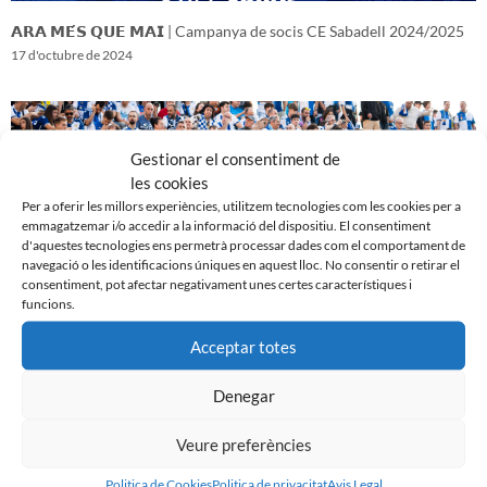
𝗔𝗥𝗔 𝗠𝗘́𝗦 𝗤𝗨𝗘 𝗠𝗔𝗜 | Campanya de socis CE Sabadell 2024/2025
17 d'octubre de 2024
Gestionar el consentiment de
les cookies
Per a oferir les millors experiències, utilitzem tecnologies com les cookies per a
emmagatzemar i/o accedir a la informació del dispositiu. El consentiment
d'aquestes tecnologies ens permetrà processar dades com el comportament de
navegació o les identificacions úniques en aquest lloc. No consentir o retirar el
consentiment, pot afectar negativament unes certes característiques i
funcions.
Acceptar totes
𝑽𝒆𝒏𝒊𝒎 𝒅’𝒖𝒏𝒂 𝒈𝒓𝒂𝒏 𝒃𝒂𝒕𝒂𝒍𝒍𝒂…𝒊 𝒂𝒏𝒆𝒎 𝒂 𝒑𝒆𝒓 𝒍𝒂 𝒔𝒆𝒈𝒖̈𝒆𝒏𝒕
16 d'octubre de 2024
Denegar
Veure preferències
Politica de Cookies
Politica de privacitat
Avis Legal