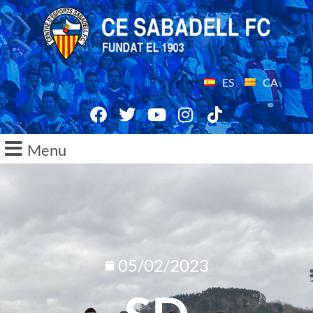
ES
CA
Menu
05/02/2023