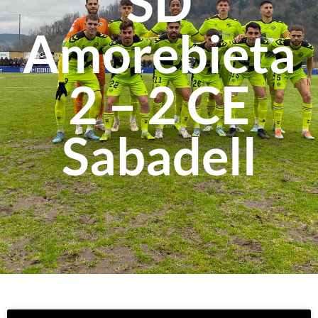
SD
Amorebieta
2 – 2 CE
Sabadell