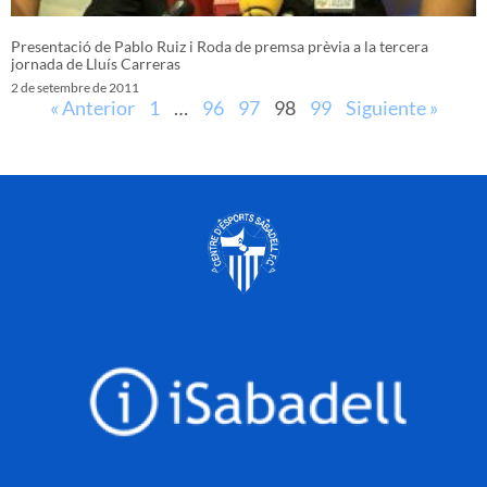
Presentació de Pablo Ruiz i Roda de premsa prèvia a la tercera
jornada de Lluís Carreras
2 de setembre de 2011
« Anterior
1
…
96
97
98
99
Siguiente »