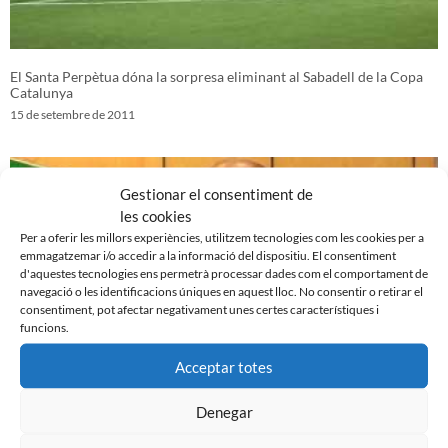
El Santa Perpètua dóna la sorpresa eliminant al Sabadell de la Copa
Catalunya
15 de setembre de 2011
Gestionar el consentiment de
les cookies
Per a oferir les millors experiències, utilitzem tecnologies com les cookies per a
emmagatzemar i/o accedir a la informació del dispositiu. El consentiment
d'aquestes tecnologies ens permetrà processar dades com el comportament de
navegació o les identificacions úniques en aquest lloc. No consentir o retirar el
consentiment, pot afectar negativament unes certes característiques i
funcions.
Acceptar totes
Presentació ‘El club de mi vida’ de Joaquim Fité
Denegar
14 de setembre de 2011