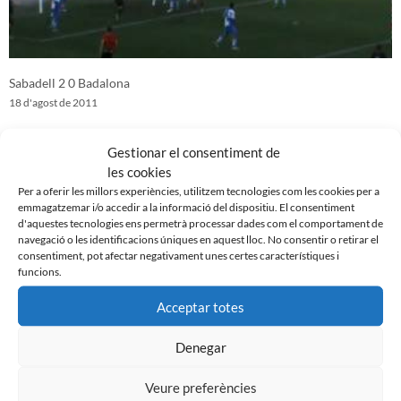
Sabadell 2 0 Badalona
18 d'agost de 2011
Gestionar el consentiment de
les cookies
Per a oferir les millors experiències, utilitzem tecnologies com les cookies per a
emmagatzemar i/o accedir a la informació del dispositiu. El consentiment
d'aquestes tecnologies ens permetrà processar dades com el comportament de
navegació o les identificacions úniques en aquest lloc. No consentir o retirar el
consentiment, pot afectar negativament unes certes característiques i
funcions.
Acceptar totes
Denegar
Reus 1-0 CE Sabadell (amistós)
11 d'agost de 2011
Veure preferències