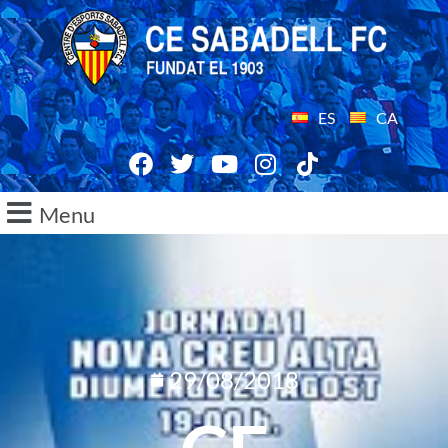
ES
CA
Menu
29/08/2018