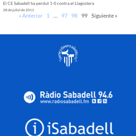
El CE Sabadell ha perdut 1-0 contra el Llagostera
28 de juliol de 2011
« Anterior
1
…
97
98
99
Siguiente »