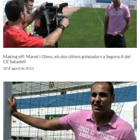
Making off: Manel i Olmo, els dos últims golejadors a Segona A del
CE Sabadell
30 d'agost de 2011