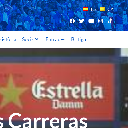
ES
CA
istòria
Socis
Entrades
Botiga
s Carreras