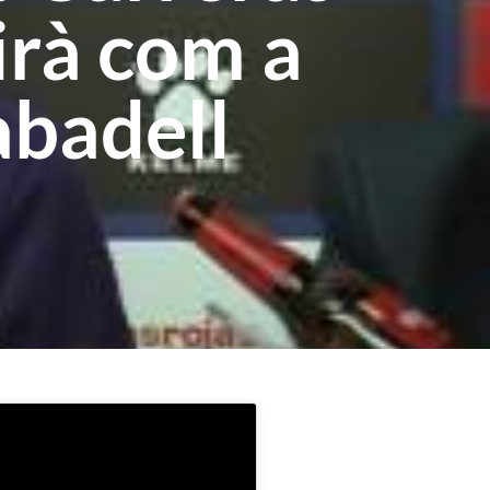
irà com a
abadell