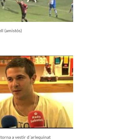
ll (amistós)
 torna a vestir d´arlequinat