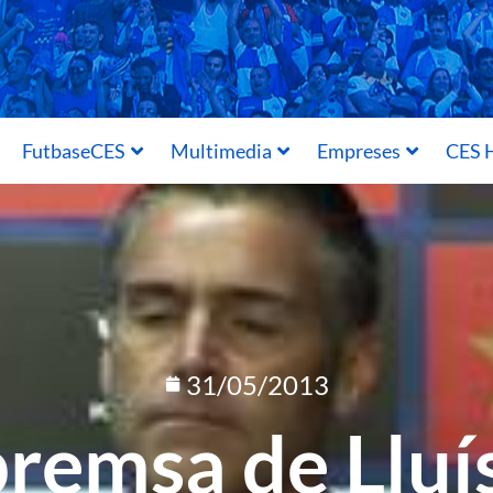
FutbaseCES
Multimedia
Empreses
CES H
31/05/2013
remsa de Lluí