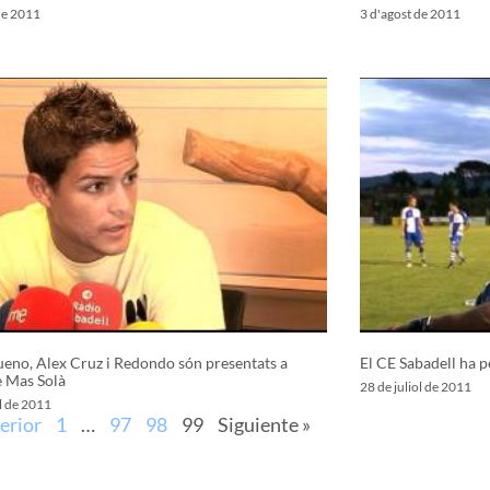
de 2011
3 d'agost de 2011
eno, Alex Cruz i Redondo són presentats a
El CE Sabadell ha p
e Mas Solà
28 de juliol de 2011
ol de 2011
erior
1
…
97
98
99
Siguiente »