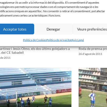
agatzemar i/o accedir a la informació del dispositiu. El consentiment d'aquestes
nologies ens permetrà processar dades com el comportament de navegació o les
ntificacions úniques en aquest lloc. No consentir o retirar el consentiment, pot afectar
ativament unes certes característiques i funcions.
Acceptar totes
Denegar
Veure preferèncie
Politica de Cookies
Politica de privacitat
Avis Legal
rtínez i Jesús Olmo, els dos últims golejadors a
Roda de premsa prèv
 del CE Sabadell
26 d'agost de 2011
t de 2011