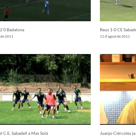
 2 0 Badalona
Reus 1-0 CE Sabade
t de 2011
11 d'agost de 2011
el C.E. Sabadell a Mas Solà
Juanjo Ciércoles ja