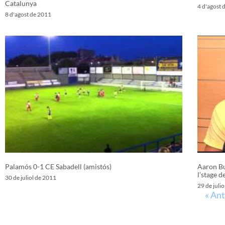
Catalunya
4 d'agost 
8 d'agost de 2011
Palamós 0-1 CE Sabadell (amistós)
Aaron Bu
l’stage d
30 de juliol de 2011
29 de juli
« Ant