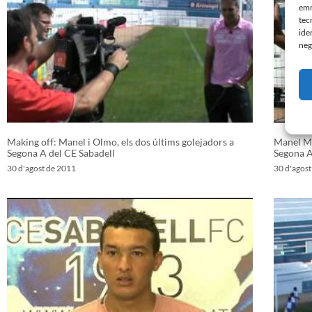
emm
tec
ide
neg
Making off: Manel i Olmo, els dos últims golejadors a
Manel Ma
Segona A del CE Sabadell
Segona A
30 d'agost de 2011
30 d'agos