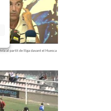
s
ia al partit de lliga davant el Huesca