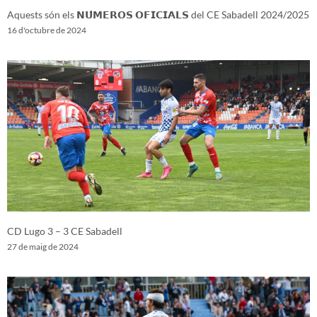
Aquests són els 𝗡𝗨́𝗠𝗘𝗥𝗢𝗦 𝗢𝗙𝗜𝗖𝗜𝗔𝗟𝗦 del CE Sabadell 2024/2025
16 d'octubre de 2024
CD Lugo 3 – 3 CE Sabadell
27 de maig de 2024