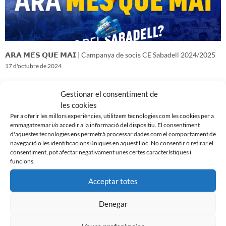
𝗔𝗥𝗔 𝗠𝗘́𝗦 𝗤𝗨𝗘 𝗠𝗔𝗜 | Campanya de socis CE Sabadell 2024/2025
17 d'octubre de 2024
Gestionar el consentiment de
les cookies
Per a oferir les millors experiències, utilitzem tecnologies com les cookies per a
emmagatzemar i/o accedir a la informació del dispositiu. El consentiment
d'aquestes tecnologies ens permetrà processar dades com el comportament de
navegació o les identificacions úniques en aquest lloc. No consentir o retirar el
consentiment, pot afectar negativament unes certes característiques i
funcions.
Acceptar totes
Denegar
𝑽𝒆𝒏𝒊𝒎 𝒅’𝒖𝒏𝒂 𝒈𝒓𝒂𝒏 𝒃𝒂𝒕𝒂𝒍𝒍𝒂…𝒊 𝒂𝒏𝒆𝒎 𝒂 𝒑𝒆𝒓 𝒍𝒂 𝒔𝒆𝒈𝒖̈𝒆𝒏𝒕
16 d'octubre de 2024