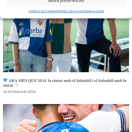
Veure preferències
Politica de Cookies
Politica de privacitat
Avis Legal
𝐀𝐑𝐀 𝐌𝐄́𝐒 𝐐𝐔𝐄 𝐌𝐀𝐈: 𝐥𝐚 𝐜𝐢𝐮𝐭𝐚𝐭 𝐚𝐦𝐛 𝐞𝐥 𝐒𝐚𝐛𝐚𝐝𝐞𝐥𝐥 𝐢 𝐞𝐥 𝐒𝐚𝐛𝐚𝐝𝐞𝐥𝐥 𝐚𝐦𝐛 𝐥𝐚
𝐜𝐢𝐮𝐭𝐚𝐭
16 d'octubre de 2024