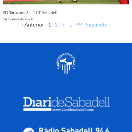
SD Tarazona 3 – 1 CE Sabadell
14 de maig de 2024
« Anterior
1
2
3
…
99
Siguiente »