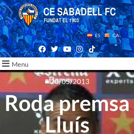
ES
CA
Menu
20/05/2013
Roda premsa
Lluís