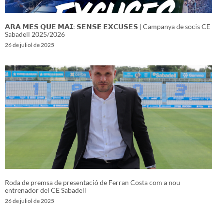
𝗔𝗥𝗔 𝗠𝗘́𝗦 𝗤𝗨𝗘 𝗠𝗔𝗜: 𝗦𝗘𝗡𝗦𝗘 𝗘𝗫𝗖𝗨𝗦𝗘𝗦 | Campanya de socis CE
Sabadell 2025/2026
26 de juliol de 2025
Roda de premsa de presentació de Ferran Costa com a nou
entrenador del CE Sabadell
26 de juliol de 2025