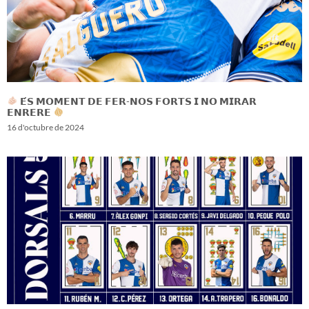
𝗘́𝗦 𝗠𝗢𝗠𝗘𝗡𝗧 𝗗𝗘 𝗙𝗘𝗥-𝗡𝗢𝗦 𝗙𝗢𝗥𝗧𝗦 𝗜 𝗡𝗢 𝗠𝗜𝗥𝗔𝗥
𝗘𝗡𝗥𝗘𝗥𝗘
16 d'octubre de 2024