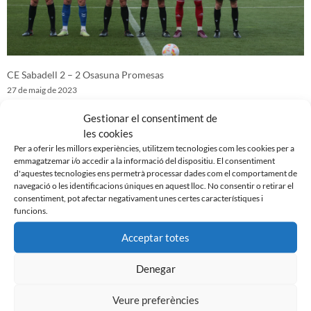
CE Sabadell 2 – 2 Osasuna Promesas
27 de maig de 2023
Gestionar el consentiment de
les cookies
Per a oferir les millors experiències, utilitzem tecnologies com les cookies per a
emmagatzemar i/o accedir a la informació del dispositiu. El consentiment
d'aquestes tecnologies ens permetrà processar dades com el comportament de
navegació o les identificacions úniques en aquest lloc. No consentir o retirar el
consentiment, pot afectar negativament unes certes característiques i
funcions.
Acceptar totes
Denegar
UE Cornellà 1 – 0 CE Sabadell
Veure preferències
20 de maig de 2023