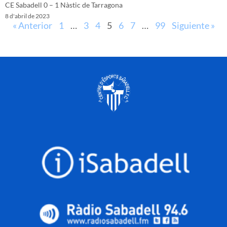
CE Sabadell 0 – 1 Nàstic de Tarragona
8 d'abril de 2023
« Anterior
1
…
3
4
5
6
7
…
99
Siguiente »