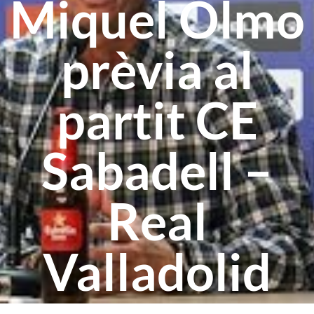
Miquel Olmo
prèvia al
partit CE
Sabadell –
Real
Valladolid