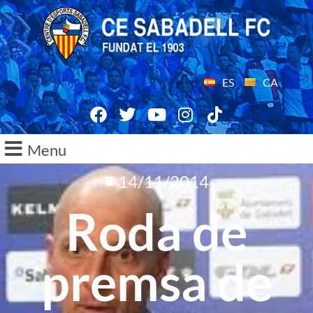
ES
CA
Menu
14/11/2014
Roda de
premsa de